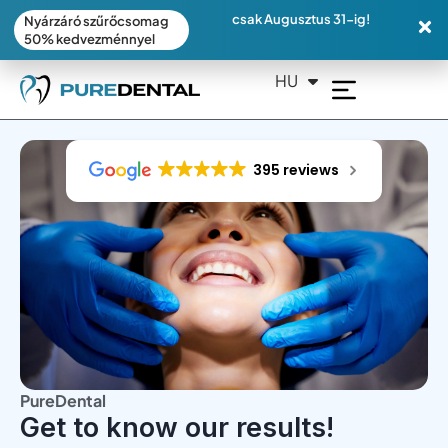
csak Augusztus 31-ig!
Nyárzáró szűrőcsomag
50% kedvezménnyel
HU
DE
395 reviews
PureDental
Get to know our results!