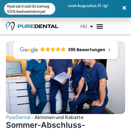
csak Augusztus 31-ig!
Nyárzáró szűrőcsomag
50% kedvezménnyel
HU
EN
395 Bewertungen
PureDental
-
Aktionen und Rabatte
Sommer-Abschluss-