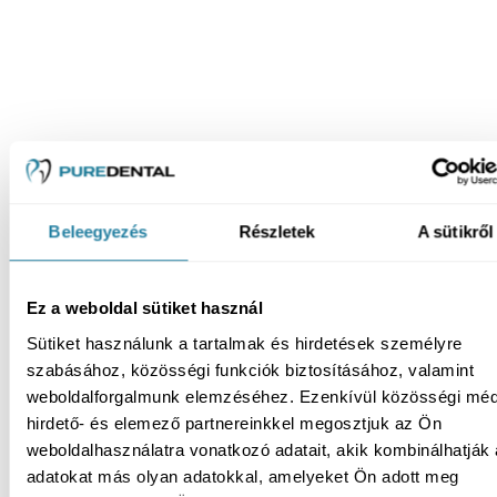
Beleegyezés
Részletek
A sütikről
Ez a weboldal sütiket használ
Sütiket használunk a tartalmak és hirdetések személyre
szabásához, közösségi funkciók biztosításához, valamint
weboldalforgalmunk elemzéséhez. Ezenkívül közösségi méd
hirdető- és elemező partnereinkkel megosztjuk az Ön
weboldalhasználatra vonatkozó adatait, akik kombinálhatják
adatokat más olyan adatokkal, amelyeket Ön adott meg