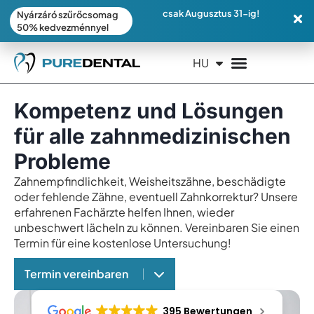
csak Augusztus 31-ig!
Nyárzáró szűrőcsomag
50% kedvezménnyel
HU
EN
Kompetenz und Lösungen
für alle zahnmedizinischen
Probleme
Zahnempfindlichkeit, Weisheitszähne, beschädigte
oder fehlende Zähne, eventuell Zahnkorrektur? Unsere
erfahrenen Fachärzte helfen Ihnen, wieder
unbeschwert lächeln zu können. Vereinbaren Sie einen
Termin für eine kostenlose Untersuchung!
Termin vereinbaren
395 Bewertungen