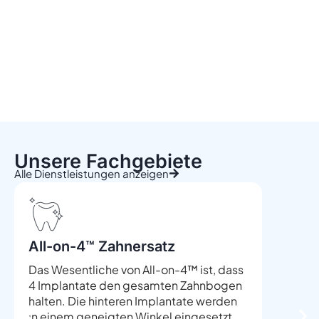
Unsere Fachgebiete
Alle Dienstleistungen anzeigen
All-on-4™ Zahnersatz
Mikro
Wurze
Das Wesentliche von All-on-4™ ist, dass
4 Implantate den gesamten Zahnbogen
Dank de
halten. Die hinteren Implantate werden
untersu
in einem geneigten Winkel eingesetzt,
fachen 