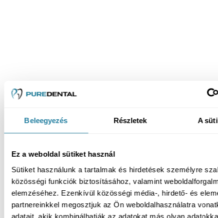
Beleegyezés
Részletek
A süti
Ez a weboldal sütiket használ
Sütiket használunk a tartalmak és hirdetések személyre sz
közösségi funkciók biztosításához, valamint weboldalforgal
elemzéséhez. Ezenkívül közösségi média-, hirdető- és ele
partnereinkkel megosztjuk az Ön weboldalhasználatra vona
adatait, akik kombinálhatják az adatokat más olyan adatokka