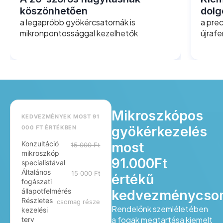
köszönhetően
dolg
a legapróbb gyökércsatornák is
a prec
mikronpontossággal kezelhetők
újraf
Mikroszkópos
KEDVEZMÉNYEK MOST 91
gyökérkezelés
000 FT ÉRTÉKBEN
Konzultáció
most
15 000 Ft
mikroszkóp
91.000Ft
specialistával
Általános
15 000 Ft
értékű
fogászati
állapotfelmérés
kedvezménycso
Részletes
csomag része
Rendelőnk szemléletében
kezelési
a fogak megtartása kiemelt
terv