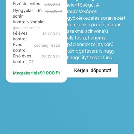
Érzéstelenítés
jelentőségű. A
5 000 Ft
Gyógyulási idő
mikroszkópos
15 000 Ft
során
gyökérkezelés során ezért
kontrollvizsgálat
nemcsak a precíz, magas
(panasz esetén)
szakmai színvonalú
Féléves
15 000 Ft
ellátásra, hanem a
kontroll
páciensek teljes körű
Éves
csomag része
kontroll
támogatására is nagy
Első éves
26 000 Ft
hangsúlyt fektetünk.
kontroll CT
Kérjen időpontot!
91 000 Ft
Megtakarítás