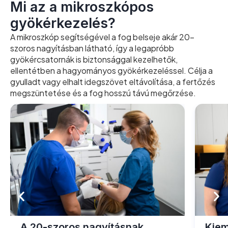
Mi az a mikroszkópos
gyökérkezelés?
A mikroszkóp segítségével a fog belseje akár 20-
szoros nagyításban látható, így a legapróbb
gyökércsatornák is biztonsággal kezelhetők,
ellentétben a hagyományos gyökérkezeléssel. Célja a
gyulladt vagy elhalt idegszövet eltávolítása, a fertőzés
megszüntetése és a fog hosszú távú megőrzése.
A 20-szoros nagyításnak
Kiem