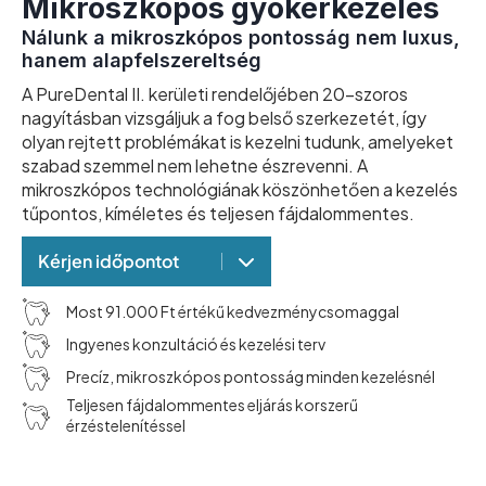
Mikroszkópos gyökérkezelés
Nálunk a mikroszkópos pontosság nem luxus,
hanem alapfelszereltség
A PureDental II. kerületi rendelőjében 20-szoros
nagyításban vizsgáljuk a fog belső szerkezetét, így
olyan rejtett problémákat is kezelni tudunk, amelyeket
szabad szemmel nem lehetne észrevenni. A
mikroszkópos technológiának köszönhetően a kezelés
tűpontos, kíméletes és teljesen fájdalommentes.
Kérjen időpontot
Most 91.000 Ft értékű kedvezménycsomaggal
Ingyenes konzultáció és kezelési terv
Precíz, mikroszkópos pontosság minden kezelésnél
Teljesen fájdalommentes eljárás korszerű
érzéstelenítéssel