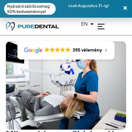
csak Augusztus 31-ig!
Nyárzáró szűrőcsomag
50% kedvezménnyel
EN
DE
395 vélemény