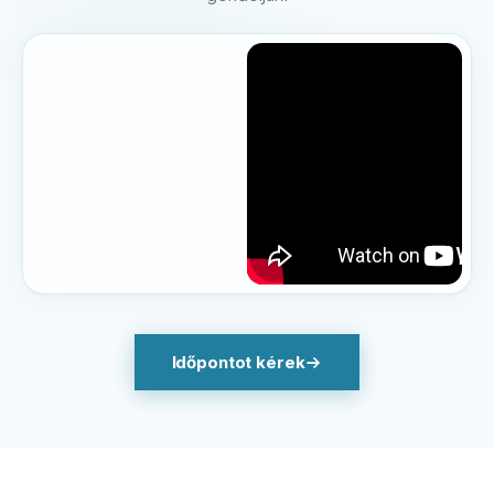
Időpontot kérek