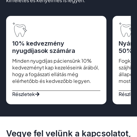
kíméletes és kényelmes is legyen.
10% kedvezmény
Nyári
nyugdíjasok számára
50% k
Minden nyugdíjas páciensünk 10%
Fogkő el
kedvezményt kap kezeléseink árából,
szájhig
hogy a fogászati ellátás még
állapot
elérhetőbb és kedvezőbb legyen.
most cs
Részletek
Részlet
Vegye fel velünk a kapcsolatot,