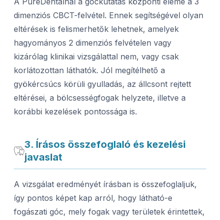
A PureDentalnál a góckutatás központi eleme a 3
dimenziós CBCT-felvétel. Ennek segítségével olyan
eltérések is felismerhetők lehetnek, amelyek
hagyományos 2 dimenziós felvételen vagy
kizárólag klinikai vizsgálattal nem, vagy csak
korlátozottan láthatók. Jól megítélhető a
gyökércsúcs körüli gyulladás, az állcsont rejtett
eltérései, a bölcsességfogak helyzete, illetve a
korábbi kezelések pontossága is.
3. Írásos összefoglaló és kezelési
javaslat
A vizsgálat eredményét írásban is összefoglaljuk,
így pontos képet kap arról, hogy látható-e
fogászati góc, mely fogak vagy területek érintettek,