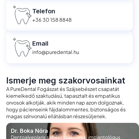
Telefon
+36 30 158 8848
Email
info@puredental.hu
Ismerje meg szakorvosainkat
A PureDental Fogászat és Szájsebészet csapatát
kiemelkedő szaktudású, tapasztalt és empatikus
orvosok alkotják, akik minden nap azon dolgoznak,
hogy pácienseink fájdalommentes, biztonságos és
magas színvonalú ellátásban részesüljenek.
Dr. Boka Nóra
Dentoalveolaris sebész szakorvos, implantológus