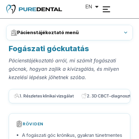
EN
DE
Pácienstájékoztató menü
Fogászati góckutatás
Pácienstájékoztató arról, mi számít fogászati
gócnak, hogyan zajlik a kivizsgálás, és milyen
kezelési lépések jöhetnek szóba.
1. Részletes klinikai vizsgálat
2. 3D CBCT-diagnosztika
RÖVIDEN
A fogászati góc krónikus, gyakran tünetmentes