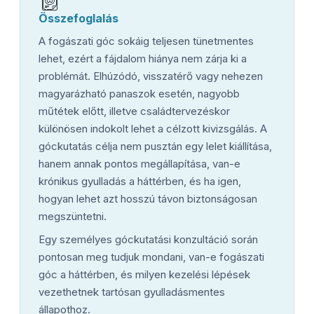
Összefoglalás
A fogászati góc sokáig teljesen tünetmentes
lehet, ezért a fájdalom hiánya nem zárja ki a
problémát. Elhúzódó, visszatérő vagy nehezen
magyarázható panaszok esetén, nagyobb
műtétek előtt, illetve családtervezéskor
különösen indokolt lehet a célzott kivizsgálás. A
góckutatás célja nem pusztán egy lelet kiállítása,
hanem annak pontos megállapítása, van-e
krónikus gyulladás a háttérben, és ha igen,
hogyan lehet azt hosszú távon biztonságosan
megszüntetni.
Egy személyes góckutatási konzultáció során
pontosan meg tudjuk mondani, van-e fogászati
góc a háttérben, és milyen kezelési lépések
vezethetnek tartósan gyulladásmentes
állapothoz.