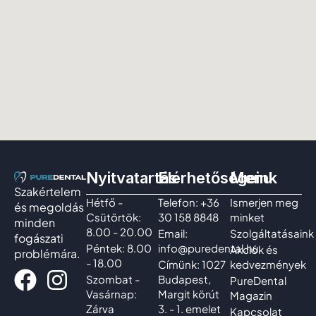
Nyitvatartás
Elérhetőségeink
Menu
Szakértelem
Hétfő -
Telefon: +36
Ismerjen meg
és megoldás
Csütörtök:
30 158 8848
minket
minden
8.00 - 20.00
Email:
Szolgáltatásaink
fogászati
Péntek: 8.00
info@puredental.hu
Akciók és
problémára.
- 18.00
Címünk: 1027
kedvezmények
Szombat -
Budapest,
PureDental
Vasárnap:
Margit körút
Magazin
Zárva
3. - 1. emelet
Kapcsolat