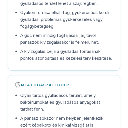
gyulladásos terület lehet a szájüregben.
Gyakori forrása elhalt fog, gyökércsúcs körüli
gyulladás, problémás gyökérkezelés vagy
fogágybetegség.
A góc nem mindig fogfájással jár, távoli
panaszok kivizsgálásakor is felmerülhet.
A kivizsgálás célja a gyulladás forrásának
pontos azonosítása és kezelési terv készítése.
MI A FOGÁSZATI GÓC?
Olyan tartós gyulladásos terület, amely
baktériumokat és gyulladásos anyagokat
tarthat fenn.
A panasz sokszor nem helyben jelentkezik,
ezért képalkotó és klinikai vizsgálat is