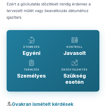
Ezért a góckutatás időzítését mindig érdemes a
tervezett műtét vagy beavatkozás dátumához
igazítani.
ÜTEMEZÉS
KONTROLL
Egyéni
Javasolt
TERVEZÉS
ÉRZÉSTELENÍTÉS
Személyes
Szükség
esetén
Gyakran ismételt kérdések