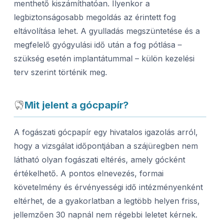
menthető kiszámíthatóan. Ilyenkor a
legbiztonságosabb megoldás az érintett fog
eltávolítása lehet. A gyulladás megszüntetése és a
megfelelő gyógyulási idő után a fog pótlása –
szükség esetén implantátummal – külön kezelési
terv szerint történik meg.
Mit jelent a gócpapír?
A fogászati gócpapír egy hivatalos igazolás arról,
hogy a vizsgálat időpontjában a szájüregben nem
látható olyan fogászati eltérés, amely gócként
értékelhető. A pontos elnevezés, formai
követelmény és érvényességi idő intézményenként
eltérhet, de a gyakorlatban a legtöbb helyen friss,
jellemzően 30 napnál nem régebbi leletet kérnek.