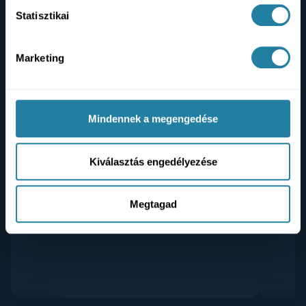
Statisztikai
Pácienseink történetei
Marketing
Pácienseink kamera előtt osztják meg tapasztalataikat:
miért döntöttek a kezelés mellett, hogyan zajlott a
folyamat, és mit jelent számukra az eredmény, amit a
Mindennek a megengedése
PureDental csapatával értek el.
Kiválasztás engedélyezése
Megtagad