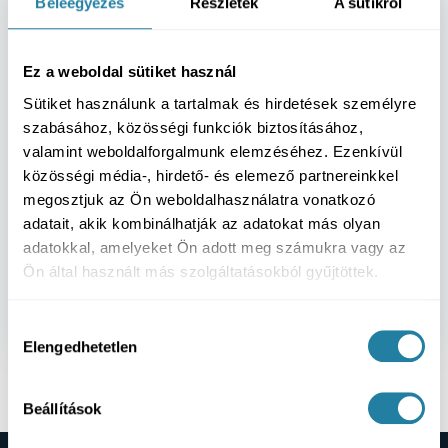
Beleegyezés
Részletek
A sütikről
Kérdése van a fogászati
góckutatással kapcsolatban?
Ez a weboldal sütiket használ
Személyes konzultáción átbeszéljük az Ön
Sütiket használunk a tartalmak és hirdetések személyre
állapotát, lehetőségeit és a legbiztonságosabb
szabásához, közösségi funkciók biztosításához,
következő lépéseket.
valamint weboldalforgalmunk elemzéséhez. Ezenkívül
közösségi média-, hirdető- és elemező partnereinkkel
Személyre szabott állapotfelmérés
✓
megosztjuk az Ön weboldalhasználatra vonatkozó
Érthető kezelési terv és következő lépések
✓
adatait, akik kombinálhatják az adatokat más olyan
Nyugodt, szakmai tájékoztatás
✓
adatokkal, amelyeket Ön adott meg számukra vagy az
Ön által használt más szolgáltatásokból gyűjtöttek.
Kérek időpontot konzultációra →
Hozzájárulás
Elengedhetetlen
kiválasztása
Beállítások