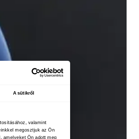
A sütikről
tosításához, valamint
einkkel megosztjuk az Ön
l, amelyeket Ön adott meg