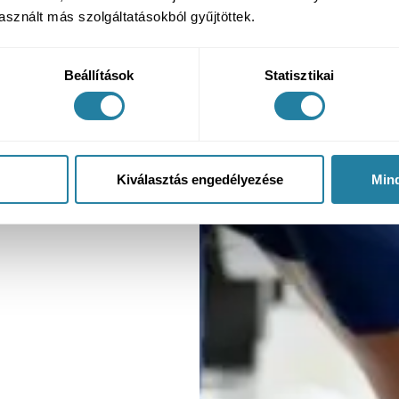
sznált más szolgáltatásokból gyűjtöttek.
Beállítások
Statisztikai
Kiválasztás engedélyezése
Min