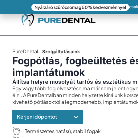
csak
Nyárzáró szűrőcsomag 50% kedvezménnyel
PureDental
-
Szolgáltatásaink
Fogpótlás, fogbeültetés é
implantátumok
Állítsa helyre mosolyát tartós és esztétikus 
Egy vagy több fog elvesztése ma már nem jelent egyet 
élni. A PureDentalban minden helyzetre kínálunk korsz
kivehető pótlásoktól a legmodernebb, implantátumok
Kérjen időpontot
Természetes hatású, stabil fogak