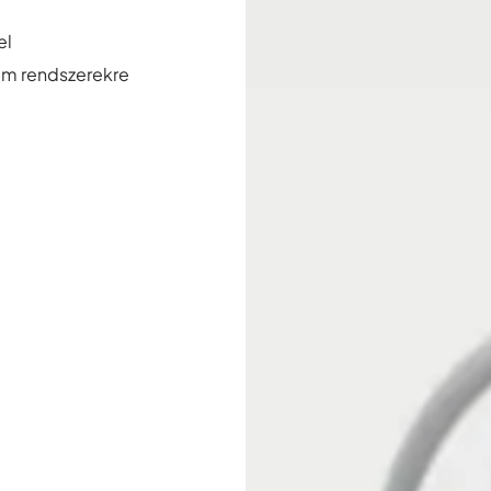
el
tum rendszerekre