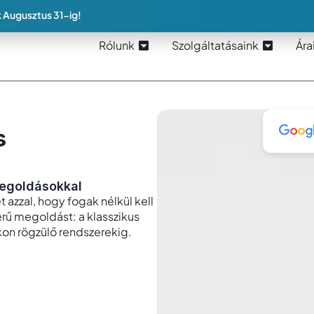
 Augusztus 31-ig!
Rólunk
Szolgáltatásaink
Ára
s
megoldásokkal
azzal, hogy fogak nélkül kell
erű megoldást: a klasszikus
on rögzülő rendszerekig.