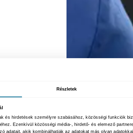
Részletek
ál
mak és hirdetések személyre szabásához, közösségi funkciók biz
hez. Ezenkívül közösségi média-, hirdető- és elemező partner
zó adatait, akik kombinálhatják az adatokat más olyan adatokka