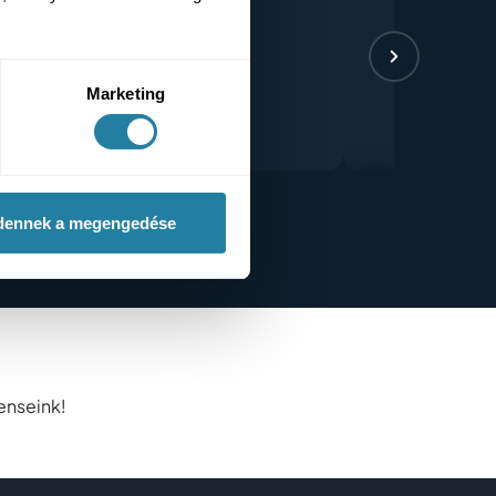
Marketing
dennek a megengedése
enseink!