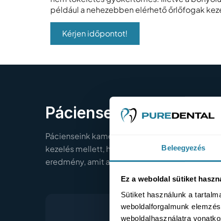
például a nehezebben elérhető őrlőfogak kez
Kérjen időpontot!
Pácienseink történetei
Pácienseink kamera előtt osztják meg tapasztal
Beleegyezés
kezelés mellett, hogyan zajlott a folyamat, és m
eredmény, amit a PureDental csapatával értek e
Ez a weboldal sütiket haszn
Sütiket használunk a tartal
weboldalforgalmunk elemzésé
weboldalhasználatra vonatko