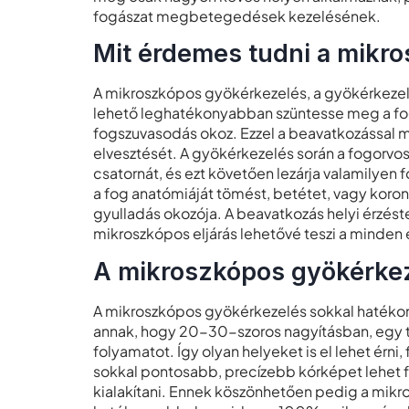
fogászat megbetegedések kezelésének.
Mit érdemes tudni a mikr
A mikroszkópos gyökérkezelés, a gyökérkezel
lehető leghatékonyabban szüntesse meg a fog
fogszuvasodás okoz. Ezzel a beavatkozással mó
elvesztését. A gyökérkezelés során a fogorvos e
csatornát, és ezt követően lezárja valamilyen 
a fog anatómiáját tömést, betétet, vagy koronát
gyulladás okozója. A beavatkozás helyi érzéstel
mikroszkópos eljárás lehetővé teszi a minde
A mikroszkópos gyökérkez
A mikroszkópos gyökérkezelés sokkal hatéko
annak, hogy 20-30-szoros nagyításban, egy te
folyamatot. Így olyan helyeket is el lehet érni
sokkal pontosabb, precízebb kórképet lehet fel
kialakítani. Ennek köszönhetően pedig a mikr