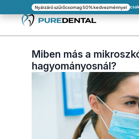
csak
Nyárzáró szűrőcsomag 50% kedvezménnyel
Miben más a mikroszk
hagyományosnál?