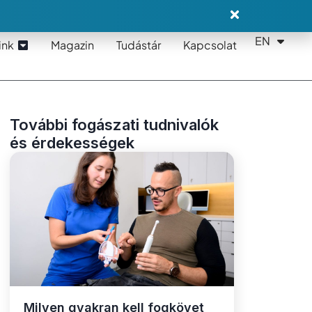
EN
DE
ink
Magazin
Tudástár
Kapcsolat
További fogászati tudnivalók
és érdekességek
Milyen gyakran kell fogkövet