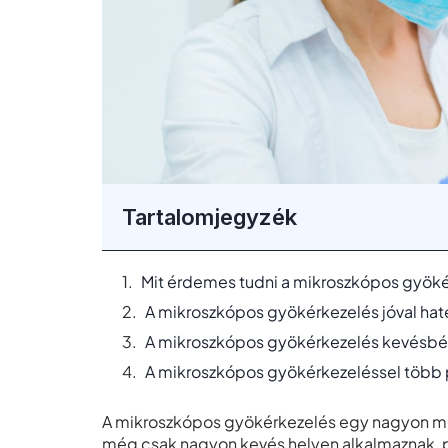
Tartalomjegyzék
Mit érdemes tudni a mikroszkópos gyöké
A mikroszkópos gyökérkezelés jóval h
A mikroszkópos gyökérkezelés kevésbé 
A mikroszkópos gyökérkezeléssel több p
A mikroszkópos gyökérkezelés egy nagyon mo
még csak nagyon kevés helyen alkalmaznak, p