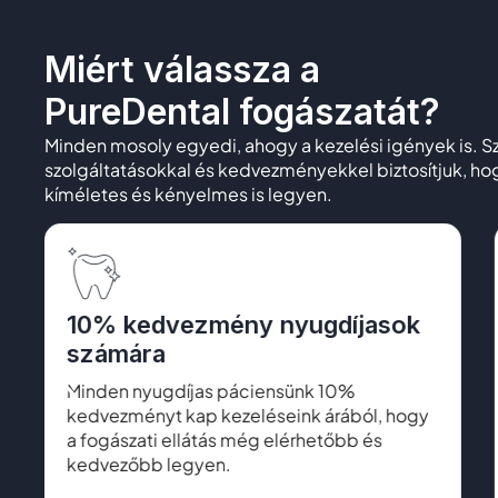
Miért válassza a
PureDental fogászatát?
Minden mosoly egyedi, ahogy a kezelési igények is. 
szolgáltatásokkal és kedvezményekkel biztosítjuk, 
kíméletes és kényelmes is legyen.
10% kedvezmény nyugdíjasok
számára
Minden nyugdíjas páciensünk 10%
kedvezményt kap kezeléseink árából, hogy
a fogászati ellátás még elérhetőbb és
kedvezőbb legyen.