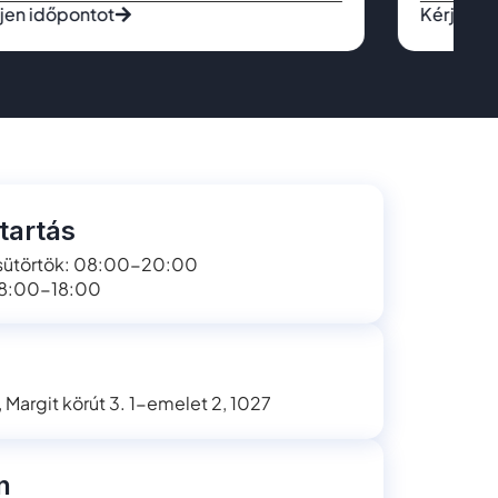
jen időpontot
Kérjen i
tartás
sütörtök: 08:00-20:00
08:00-18:00
Margit körút 3. 1-emelet 2, 1027
n