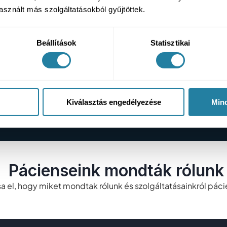
sznált más szolgáltatásokból gyűjtöttek.
Beállítások
Statisztikai
Kiválasztás engedélyezése
Min
Pácienseink mondták rólunk
a el, hogy miket mondtak rólunk és szolgáltatásainkról páci