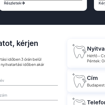
Részletek
Kér
tot, kérjen
Nyitva
Hétfő – C
ási időben 3 órán belül
Péntek: 
nyitvatartási időben akár
Cím
Budapest, 
Telefo