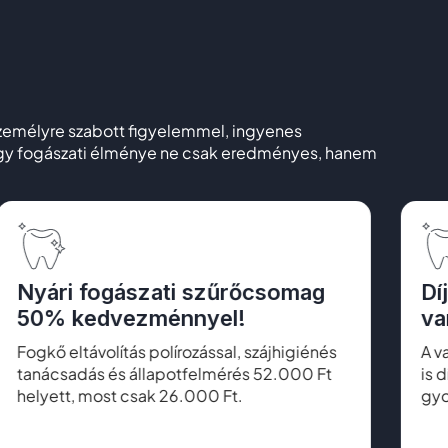
Személyre szabott figyelemmel, ingyenes
hogy fogászati élménye ne csak eredményes, hanem
Nyári fogászati szűrőcsomag
Dí
50% kedvezménnyel!
va
Fogkő eltávolítás polírozással, szájhigiénés
A v
tanácsadás és állapotfelmérés 52.000 Ft
is 
helyett, most csak 26.000 Ft.
gyo