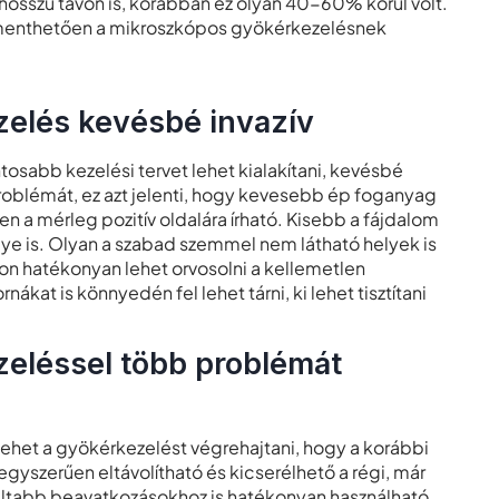
sszú távon is, korábban ez olyan 40-60% körül volt.
gmenthetően a mikroszkópos gyökérkezelésnek
elés kevésbé invazív
osabb kezelési tervet lehet kialakítani, kevésbé
a problémát, ez azt jelenti, hogy kevesebb ép foganyag
 a mérleg pozitív oldalára írható. Kisebb a fájdalom
ye is. Olyan a szabad szemmel nem látható helyek is
on hatékonyan lehet orvosolni a kellemetlen
ákat is könnyedén fel lehet tárni, ki lehet tisztítani
eléssel több problémát
ehet a gyökérkezelést végrehajtani, hogy a korábbi
egyszerűen eltávolítható és kicserélhető a régi, már
ultabb beavatkozásokhoz is hatékonyan használható,