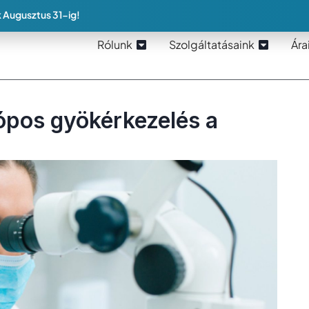
 Augusztus 31-ig!
Rólunk
Szolgáltatásaink
Ára
ópos gyökérkezelés a