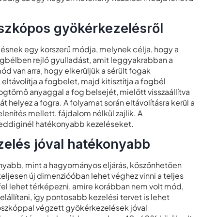
oszkópos gyökérkezelésről
ésnek egy korszerű módja, melynek célja, hogy a
bélben rejlő gyulladást, amit leggyakrabban a
d van arra, hogy elkerüljük a sérült fogak
ltávolítja a fogbelet, majd kitisztítja a fogbél
fogtömő anyaggal a fog belsejét, mielőtt visszaállítva
 helyez a fogra. A folyamat során eltávolításra kerül a
enítés mellett, fájdalom nélkül zajlik. A
n eddiginél hatékonyabb kezeléseket.
elés jóval hatékonyabb
nyabb, mint a hagyományos eljárás, köszönhetően
ljesen új dimenzióóban lehet véghez vinni a teljes
, fel lehet térképezni, amire korábban nem volt mód,
állítani, így pontosabb kezelési tervet is lehet
oszkóppal végzett gyökérkezelések jóval