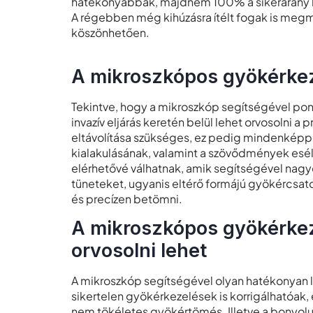
hatékonyabbak, majdnem 100% a sikerarány ho
A régebben még kihúzásra ítélt fogak is me
köszönhetően.
A mikroszkópos gyökérkez
Tekintve, hogy a mikroszkóp segítségével pont
invazív eljárás keretén belül lehet orvosolni 
eltávolítása szükséges, ez pedig mindenképpen
kialakulásának, valamint a szövődmények esél
elérhetővé válhatnak, amik segítségével nagy
tüneteket, ugyanis eltérő formájú gyökércsatorn
és precízen betömni.
A mikroszkópos gyökérkez
orvosolni lehet
A mikroszkóp segítségével olyan hatékonyan l
sikertelen gyökérkezelések is korrigálhatóak, 
nem tökéletes gyökértömés. Illetve a bonyol