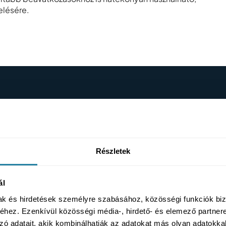
elésére.
ataikat: miért döntöttek a
Részletek
it jelent számukra az
l.
ál
mak és hirdetések személyre szabásához, közösségi funkciók biz
hez. Ezenkívül közösségi média-, hirdető- és elemező partner
zó adatait, akik kombinálhatják az adatokat más olyan adatokka