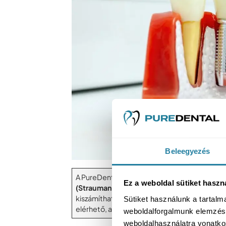
Beleegyezés
A PureDental rendelőjében ezért dolgozunk
Ez a weboldal sütiket haszn
(Straumann, Neodent)
, amelyek gyors csont
kiszámítható eredményt biztosítanak. Prém
Sütiket használunk a tartal
elérhető, ami jól mutatja, mennyire bízunk az
weboldalforgalmunk elemzésé
weboldalhasználatra vonatko