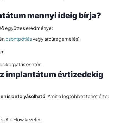
ntátum mennyi ideig bírja?
ező együttes eredménye:
tén
csontpótlás
vagy arcüregemelés),
er
,
gcsikorgatás esetén.
az implantátum évtizedekig
ten is befolyásolható
. Amit a legtöbbet tehet érte:
és Air-Flow kezelés,