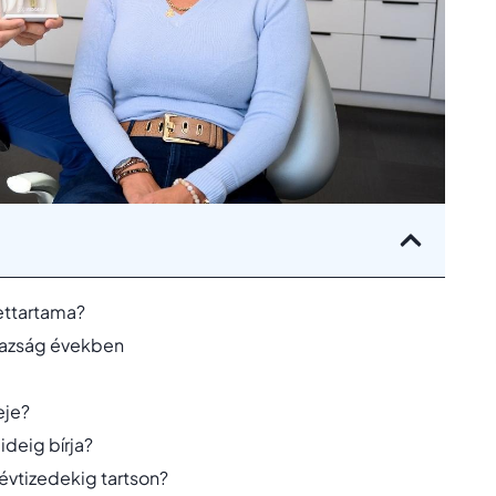
lettartama?
gazság években
eje?
ideig bírja?
 évtizedekig tartson?