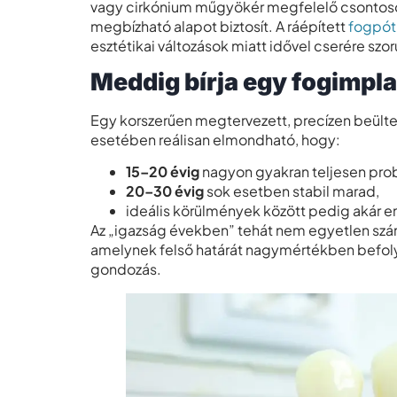
vagy cirkónium műgyökér megfelelő csontosodás
megbízható alapot biztosít. A ráépített
fogpót
esztétikai változások miatt idővel cserére szo
Meddig bírja egy fogimpl
Egy korszerűen megtervezett, precízen beülte
esetében reálisan elmondható, hogy:
15–20 évig
nagyon gyakran teljesen pr
20–30 évig
sok esetben stabil marad,
ideális körülmények között pedig akár en
Az „igazság években” tehát nem egyetlen sz
amelynek felső határát nagymértékben befoly
gondozás.