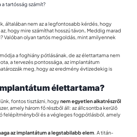
a tartósság számít?
, általában nem az a legfontosabb kérdés, hogy
az, hogy mire számíthat hosszú távon
.
Meddig marad
ni? Valóban olyan tartós megoldás, mint amilyennek
módja a foghiány pótlásának, de az élettartama nem
ota, a tervezés pontossága, az implantátum
atározzák meg, hogy az eredmény évtizedekig
is
gimplantátum élettartama?
ünk, fontos tisztázni, hogy
nem egyetlen alkatrészről
r, amely három fő részből áll: az állcsontba kerülő
zó felépítményből és a végleges fogpótlásból, amely
aga az implantátum a legstabilabb elem
. A titán-