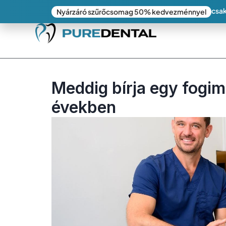
csak
Nyárzáró szűrőcsomag 50% kedvezménnyel
Meddig bírja egy fogi
években