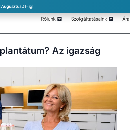
 Augusztus 31-ig!
Rólunk
Szolgáltatásaink
Ára
mplantátum? Az igazság