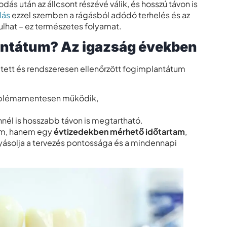
 után az állcsont részévé válik, és hosszú távon is
lás
ezzel szemben a rágásból adódó terhelés és az
rulhat – ez természetes folyamat.
antátum? Az igazság években
tett és rendszeresen ellenőrzött fogimplantátum
oblémamentesen működik,
nél is hosszabb távon is megtartható.
ám, hanem egy
évtizedekben mérhető időtartam
,
ásolja a tervezés pontossága és a mindennapi