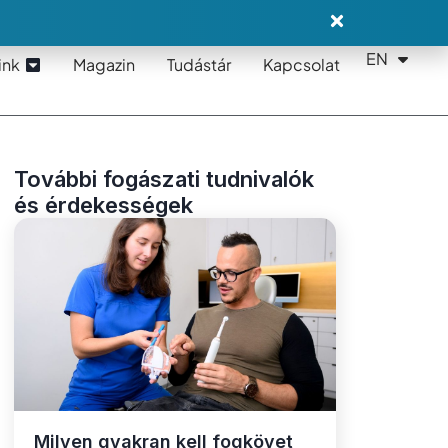
EN
DE
ink
Magazin
Tudástár
Kapcsolat
További fogászati tudnivalók
és érdekességek
Milyen gyakran kell fogkövet