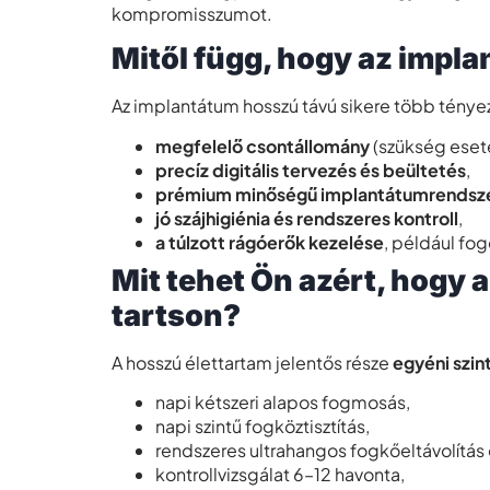
kompromisszumot.
Mitől függ, hogy az impla
Az implantátum hosszú távú sikere több tény
megfelelő csontállomány
(szükség ese
precíz digitális tervezés és beültetés
,
prémium minőségű implantátumrendsz
jó szájhigiénia és rendszeres kontroll
,
a túlzott rágóerők kezelése
, például fo
Mit tehet Ön azért, hogy 
tartson?
A hosszú élettartam jelentős része
egyéni szin
napi kétszeri alapos fogmosás,
napi szintű fogköztisztítás,
rendszeres ultrahangos fogkőeltávolítás 
kontrollvizsgálat 6–12 havonta,