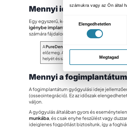
számukra vagy az Ön által ha
Mennyi ideig tart a fogbe
Hozzájárulás
Egy egyszerű, komplikációmentes implantáci
Elengedhetetlen
kiválasztása
igénybe implantátumonként
. A műtét korszer
számára fájdalommentes.
A
PureDentalnál
minden beavatkozást
digit
előz meg. A 3D CBCT-felvétel segítségével 
Megtagad
helyét és szögét, ami nemcsak a gyógyulást se
Mennyi a fogimplantátum 
A fogimplantátum gyógyulási ideje jellemző
(osseointegráció). Ez az időszak elengedhete
váljon.
A gyógyulás általában gyors és eseménytelen
munkába
, és csak enyhe feszülést vagy duzz
ideiglenes fogpótlást biztosítunk, így a fogh