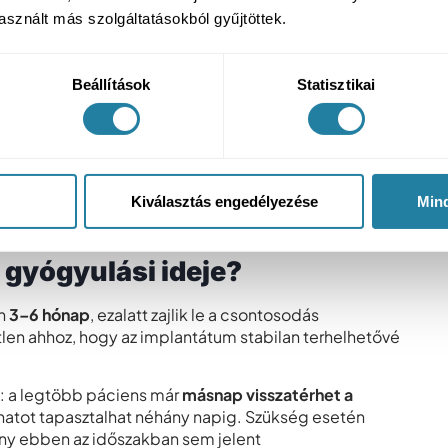
sznált más szolgáltatásokból gyűjtöttek.
ültetés?
ós beavatkozás általában
20–40 percet vesz
Beállítások
Statisztikai
ű helyi érzéstelenítésben történik, így a páciens
ális diagnosztika és mikronpontosságú 3D tervezés
pontosan meghatározzuk az implantátum ideális
Kiválasztás engedélyezése
Min
gíti, hanem a hosszú távú élettartamot is növeli.
gyógyulási ideje?
en
3–6 hónap
, ezalatt zajlik le a csontosodás
tlen ahhoz, hogy az implantátum stabilan terhelhetővé
: a legtöbb páciens már
másnap visszatérhet a
anatot tapasztalhat néhány napig. Szükség esetén
iány ebben az időszakban sem jelent