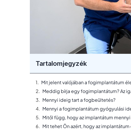
Tartalomjegyzék
Mit jelent valójában a fogimplantátum é
Meddig bírja egy fogimplantátum? Az i
Mennyi ideig tart a fogbeültetés?
Mennyi a fogimplantátum gyógyulási id
Mitől függ, hogy az implantátum mennyi 
Mit tehet Ön azért, hogy az implantátum