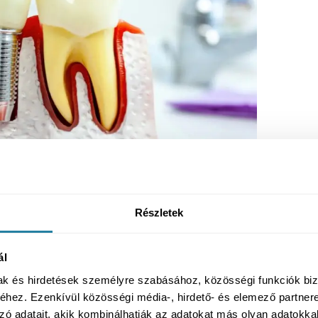
Részletek
svájci prémium implantátum rendszerekkel
ál
osodást, kiváló stabilitást és hosszú távon is
ium implantátumainkra
élethosszig tartó garancia
is
mak és hirdetések személyre szabásához, közösségi funkciók biz
 általunk alkalmazott rendszerekben.
hez. Ezenkívül közösségi média-, hirdető- és elemező partner
zó adatait, akik kombinálhatják az adatokat más olyan adatokka