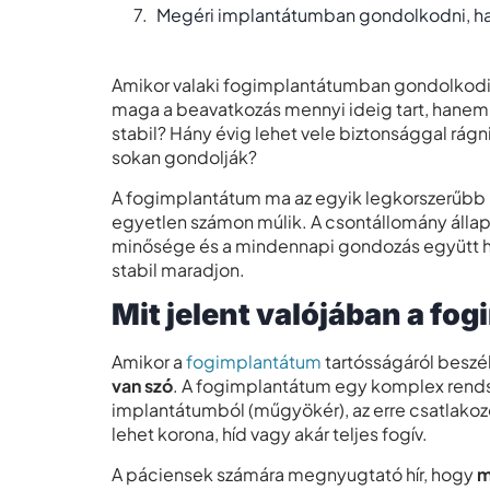
Megéri implantátumban gondolkodni, ha 
Amikor valaki fogimplantátumban gondolkodik
maga a beavatkozás mennyi ideig tart, hanem 
stabil? Hány évig lehet vele biztonsággal rág
sokan gondolják?
A fogimplantátum ma az egyik legkorszerűbb 
egyetlen számon múlik. A csontállomány állap
minősége és a mindennapi gondozás együtt h
stabil maradjon.
Mit jelent valójában a fo
Amikor a
fogimplantátum
tartósságáról beszél
van szó
. A fogimplantátum egy komplex rendsze
implantátumból (műgyökér), az erre csatlako
lehet korona, híd vagy akár teljes fogív.
A páciensek számára megnyugtató hír, hogy
m