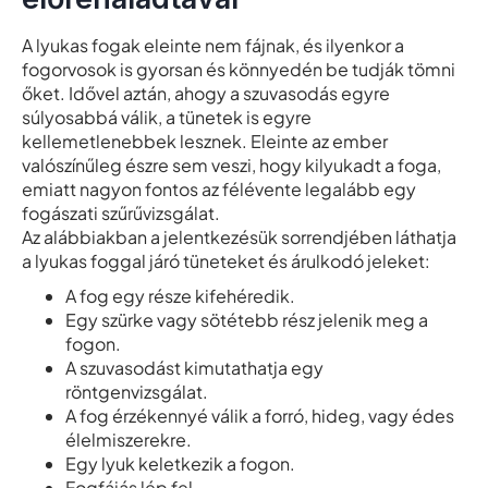
A lyukas fogak eleinte nem fájnak, és ilyenkor a
fogorvosok is gyorsan és könnyedén be tudják tömni
őket. Idővel aztán, ahogy a szuvasodás egyre
súlyosabbá válik, a tünetek is egyre
kellemetlenebbek lesznek. Eleinte az ember
valószínűleg észre sem veszi, hogy kilyukadt a foga,
emiatt nagyon fontos az félévente legalább egy
fogászati szűrűvizsgálat.
Az alábbiakban a jelentkezésük sorrendjében láthatja
a lyukas foggal járó tüneteket és árulkodó jeleket:
A fog egy része kifehéredik.
Egy szürke vagy sötétebb rész jelenik meg a
fogon.
A szuvasodást kimutathatja egy
röntgenvizsgálat.
A fog érzékennyé válik a forró, hideg, vagy édes
élelmiszerekre.
Egy lyuk keletkezik a fogon.
Fogfájás lép fel.