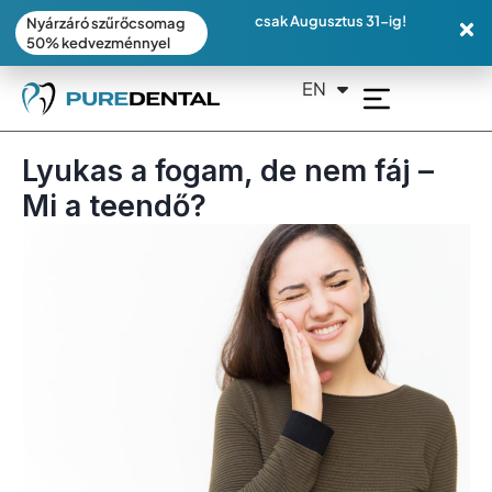
csak Augusztus 31-ig!
Nyárzáró szűrőcsomag
50% kedvezménnyel
EN
DE
Lyukas a fogam, de nem fáj –
Mi a teendő?