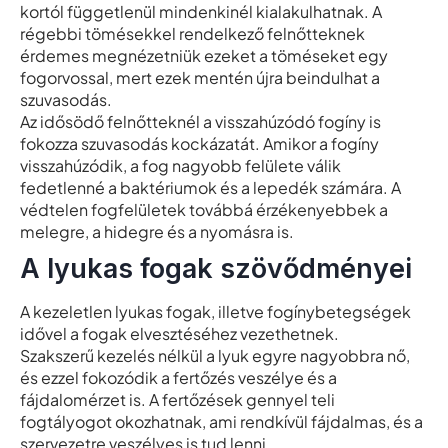
kortól függetlenül mindenkinél kialakulhatnak. A
régebbi tömésekkel rendelkező felnőtteknek
érdemes megnézetniük ezeket a töméseket egy
fogorvossal, mert ezek mentén újra beindulhat a
szuvasodás.
Az idősödő felnőtteknél a visszahúzódó fogíny is
fokozza szuvasodás kockázatát. Amikor a fogíny
visszahúzódik, a fog nagyobb felülete válik
fedetlenné a baktériumok és a lepedék számára. A
védtelen fogfelületek továbbá érzékenyebbek a
melegre, a hidegre és a nyomásra is.
A lyukas fogak szövődményei
A kezeletlen lyukas fogak, illetve fogínybetegségek
idővel a fogak elvesztéséhez vezethetnek.
Szakszerű kezelés nélkül a lyuk egyre nagyobbra nő,
és ezzel fokozódik a fertőzés veszélye és a
fájdalomérzet is. A fertőzések gennyel teli
fogtályogot okozhatnak, ami rendkívül fájdalmas, és a
szervezetre veszélyes is tud lenni.