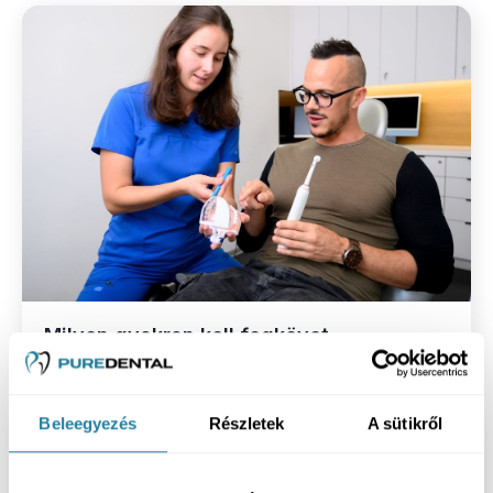
Milyen gyakran kell fogkövet
eltávolítani?
Beleegyezés
Részletek
A sütikről