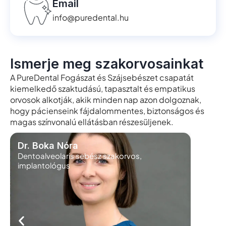
Email
info@puredental.hu
Ismerje meg szakorvosainkat
A PureDental Fogászat és Szájsebészet csapatát
kiemelkedő szaktudású, tapasztalt és empatikus
orvosok alkotják, akik minden nap azon dolgoznak,
hogy pácienseink fájdalommentes, biztonságos és
magas színvonalú ellátásban részesüljenek.
Dr. Boka Nóra
Dr. Ma
Dentoalveolaris sebész szakorvos,
Protetik
implantológus