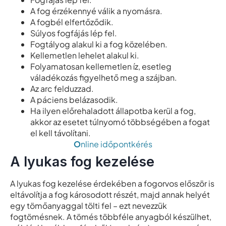
A fog érzékennyé válik a nyomásra.
A fogbél elfertőződik.
Súlyos fogfájás lép fel.
Fogtályog alakul ki a fog közelében.
Kellemetlen lehelet alakul ki.
Folyamatosan kellemetlen íz, esetleg
váladékozás figyelhető meg a szájban.
Az arc felduzzad.
A páciens belázasodik.
Ha ilyen előrehaladott állapotba kerül a fog,
akkor az esetet túlnyomó többségében a fogat
el kell távolítani.
O
nline időpontkérés
A lyukas fog kezelése
A lyukas fog kezelése érdekében a fogorvos először is
eltávolítja a fog károsodott részét, majd annak helyét
egy tömőanyaggal tölti fel – ezt nevezzük
fogtömésnek. A tömés többféle anyagból készülhet,