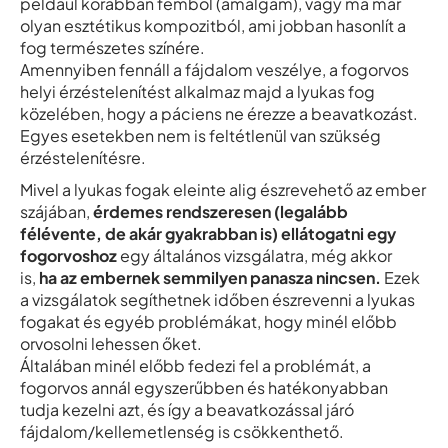
például korábban fémből (amalgám), vagy ma már
olyan esztétikus kompozitból, ami jobban hasonlít a
fog természetes színére.
Amennyiben fennáll a fájdalom veszélye, a fogorvos
helyi érzéstelenítést alkalmaz majd a lyukas fog
közelében, hogy a páciens ne érezze a beavatkozást.
Egyes esetekben nem is feltétlenül van szükség
érzéstelenítésre.
Mivel a lyukas fogak eleinte alig észrevehető az ember
szájában,
érdemes rendszeresen (legalább
félévente, de akár gyakrabban is) ellátogatni egy
fogorvoshoz
egy általános vizsgálatra, még akkor
is,
ha az embernek semmilyen panasza nincsen.
Ezek
a vizsgálatok segíthetnek időben észrevenni a lyukas
fogakat és egyéb problémákat, hogy minél előbb
orvosolni lehessen őket.
Általában minél előbb fedezi fel a problémát, a
fogorvos annál egyszerűbben és hatékonyabban
tudja kezelni azt, és így a beavatkozással járó
fájdalom/kellemetlenség is csökkenthető.