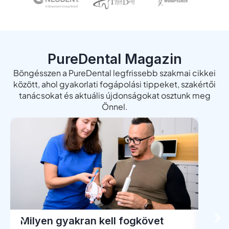
PureDental Magazin
Böngésszen a PureDental legfrissebb szakmai cikkei
között, ahol gyakorlati fogápolási tippeket, szakértői
tanácsokat és aktuális újdonságokat osztunk meg
Önnel.
Milyen gyakran kell fogkövet
Men