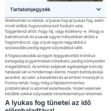
Tartalomjegyzék
Akárhonnan is nézzük, a lyukas fog az lyukas fog, ezért
minél előbb fogorvoshoz kell fordulni vele,
függetlenül attól, hogy fáj, vagy érzékeny-e. Ahogy a
baktériumok és a savak egyre mélyebben átütik a
fogzománcot, úgy a lyuk egyre nagyobbá a
szuvasodás pedig egyre súlyosabbá válik.
A fogszuvasodás az egyik leggyakoribb krónikus
betegség (a gyermekek köreiben), pedig könnyedén
megelőzhető. Az ember szájának egészsége komoly
hatással van a mindennapi életre, hiszen befolyásolja
az evést, az ivást, a beszédet és az ember mosolyát is.
Fontos tehát, hogy még a fájdalommentes
problémákat is azonnal kezeltessük, hiszen ezeknek
később sokkal súlyosabb következményei lehetnek.
A lyukas fog tünetei az idő
előrehaladtával