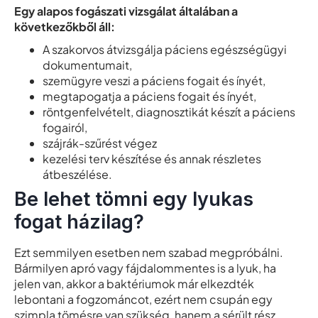
Egy alapos fogászati vizsgálat általában a
következőkből áll:
A szakorvos átvizsgálja páciens egészségügyi
dokumentumait,
szemügyre veszi a páciens fogait és ínyét,
megtapogatja a páciens fogait és ínyét,
röntgenfelvételt, diagnosztikát készít a páciens
fogairól,
szájrák-szűrést végez
kezelési terv készítése és annak részletes
átbeszélése.
Be lehet tömni egy lyukas
fogat házilag?
Ezt semmilyen esetben nem szabad megpróbálni.
Bármilyen apró vagy fájdalommentes is a lyuk, ha
jelen van, akkor a baktériumok már elkezdték
lebontani a fogzománcot, ezért nem csupán egy
szimpla tömésre van szükség, hanem a sérült rész