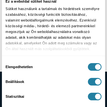
Ez a weboldal sütiket használ
Sütiket használunk a tartalmak és hirdetések személyre
szabásához, közösségi funkciók biztosításához,
valamint weboldalforgalmunk elemzéséhez. Ezenkívül
közösségi média-, hirdető- és elemező partnereinkkel
megosztjuk az Ön weboldalhasználatra vonatkozó
adatait, akik kombinálhatják az adatokat más olyan
adatokkal, amelyeket Ön adott meg számukra vagy az
Ön által használt más szolgáltatásokból gyűjtöttek.
Mennyi idő a gyógyulás a bölcsességfog
műtét után?
Hozzájárulás
Elengedhetetlen
kiválasztása
Beállítások
Pácienseink történetei
Statisztikai
Pácienseink kamera előtt osztják meg tapasztalataikat:
miért döntöttek a kezelés mellett, hogyan zajlott a