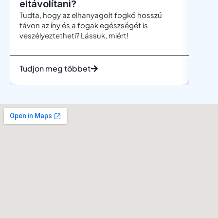
eltávolítani?
böl
Tudta, hogy az elhanyagolt fogkő hosszú
A böl
távon az íny és a fogak egészségét is
leggy
veszélyeztetheti? Lássuk, miért!
mégis
telje
Tudjon meg többet
Tudj