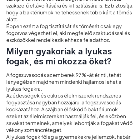
szakszerű eltávolítására és kitisztítására is. Ez biztosítja,
hogy a baktériumok ne tehessenek több kárt a tömés
alatt.
Éppen ezért a fog tisztítását és tömését csak egy
fogorvos végezheti el, aki megfelelő szaktudással és
eszközökkel rendelkezik ehhez a feladathoz.
Milyen gyakoriak a lyukas
fogak, és mi okozza őket?
A fogszuvasodás az emberek 97%-át érinti, tehát
lényegében majdnem mindenki hajlamos lehet a
lyukas fogakra.
Az édességek és cukros élelmiszerek rendszeres
fogyasztása nagyban hozzájárul a fogszuvasodás
kockázatához. A szájban élősködő baktériumok
ezeket az élelmiszereket használják fel, és eközben
savakat termelnek, amelyek lebontják a fogakat védő
vékony zománcréteget.
A lyukas fogak főleg a gyermekekre jellemzők, habár