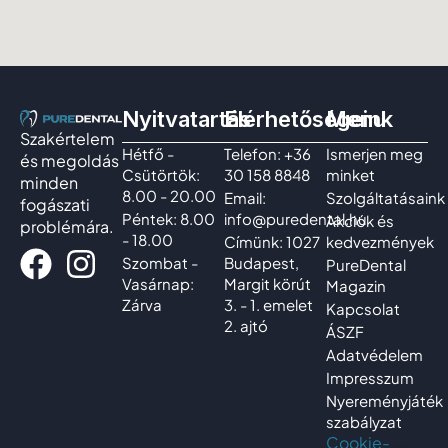
Nyitvatartás
Elérhetőségeink
Menu
Szakértelem
Hétfő -
Telefon: +36
Ismerjen meg
és megoldás
Csütörtök:
30 158 8848
minket
minden
8.00 - 20.00
Email:
Szolgáltatásaink
fogászati
Péntek: 8.00
info@puredental.hu
Akciók és
problémára.
- 18.00
Címünk: 1027
kedvezmények
Szombat -
Budapest,
PureDental
Vasárnap:
Margit körút
Magazin
Zárva
3. - 1. emelet
Kapcsolat
2. ajtó
ÁSZF
Adatvédelem
Impresszum
Nyereményjáték
szabályzat
Cookie-