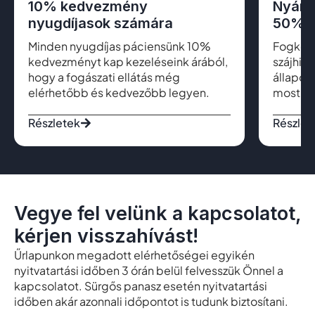
10% kedvezmény
Nyári
nyugdíjasok számára
50% k
Minden nyugdíjas páciensünk 10%
Fogkő el
kedvezményt kap kezeléseink árából,
szájhig
hogy a fogászati ellátás még
állapot
elérhetőbb és kedvezőbb legyen.
most cs
Részletek
Részlet
Vegye fel velünk a kapcsolatot,
kérjen visszahívást!
Űrlapunkon megadott elérhetőségei egyikén
nyitvatartási időben 3 órán belül felvesszük Önnel a
kapcsolatot. Sürgős panasz esetén nyitvatartási
időben akár azonnali időpontot is tudunk biztosítani.