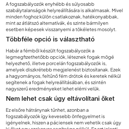
A fogszabályozók enyhébb és súlyosabb
szabálytalanságok helyreállítására is alkalmasak. Mivel
minden foghoz külön csatlakoznak, hatékonyabbak,
mint az átlátszó alternatívák, és szinte bármilyen
esetben képesek visszanyerni a tökéletes mosolyt.
Többféle opció is választható
Habár a fémből készült fogszabályozók a
legmegfizethetőbb opciók, léteznek fogak mögé
helyezhető, illetve porcelán fogszabályozók is,
amelyek diszkrétebb megjelenést biztosítanak. Ezek
a hagyományos, feltűnő fém drótok és keretek nélkül
segítenek a fogak helyreállításában, és szintén
nagyszerű eredményeket lehet elérni velük.
Nem lehet csak úgy eltávolítani őket
Ez elsőre hátránynak tűnhet, azonban a
fogszabályozók így kevesebb önfegyelmet is
igényelnek, hiszen a páciensek nem vehetik csak úgy
ki őket egy szakorvos segítsége nélkül. Ez azt jelenti,