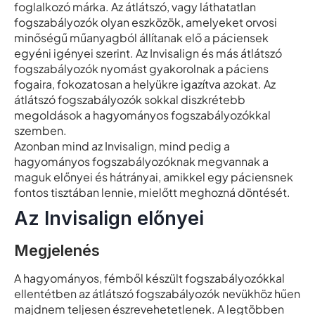
foglalkozó márka. Az átlátszó, vagy láthatatlan
fogszabályozók olyan eszközök, amelyeket orvosi
minőségű műanyagból állítanak elő a páciensek
egyéni igényei szerint. Az Invisalign és más átlátszó
fogszabályozók nyomást gyakorolnak a páciens
fogaira, fokozatosan a helyükre igazítva azokat. Az
átlátszó fogszabályozók sokkal diszkrétebb
megoldások a hagyományos fogszabályozókkal
szemben.
Azonban mind az Invisalign, mind pedig a
hagyományos fogszabályozóknak megvannak a
maguk előnyei és hátrányai, amikkel egy páciensnek
fontos tisztában lennie, mielőtt meghozná döntését.
Az Invisalign előnyei
Megjelenés
A hagyományos, fémből készült fogszabályozókkal
ellentétben az átlátszó fogszabályozók nevükhöz hűen
majdnem teljesen észrevehetetlenek. A legtöbben