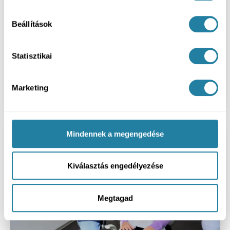
Beállítások
Statisztikai
Milyen gyakran kell fogkövet
Marketing
eltávolítani?
Mindennek a megengedése
Kiválasztás engedélyezése
Megtagad