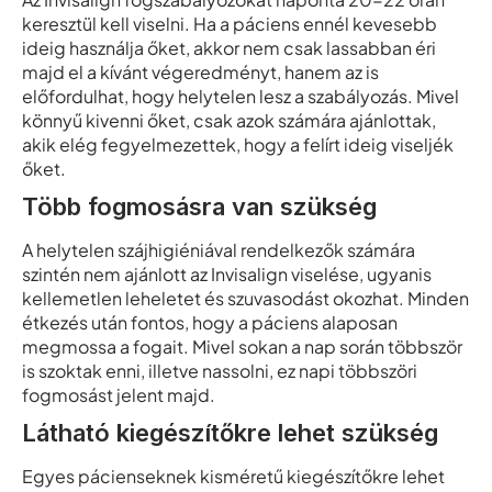
keresztül kell viselni. Ha a páciens ennél kevesebb
ideig használja őket, akkor nem csak lassabban éri
majd el a kívánt végeredményt, hanem az is
előfordulhat, hogy helytelen lesz a szabályozás. Mivel
könnyű kivenni őket, csak azok számára ajánlottak,
akik elég fegyelmezettek, hogy a felírt ideig viseljék
őket.
Több fogmosásra van szükség
A helytelen szájhigiéniával rendelkezők számára
szintén nem ajánlott az Invisalign viselése, ugyanis
kellemetlen leheletet és szuvasodást okozhat. Minden
étkezés után fontos, hogy a páciens alaposan
megmossa a fogait. Mivel sokan a nap során többször
is szoktak enni, illetve nassolni, ez napi többszöri
fogmosást jelent majd.
Látható kiegészítőkre lehet szükség
Egyes pácienseknek kisméretű kiegészítőkre lehet