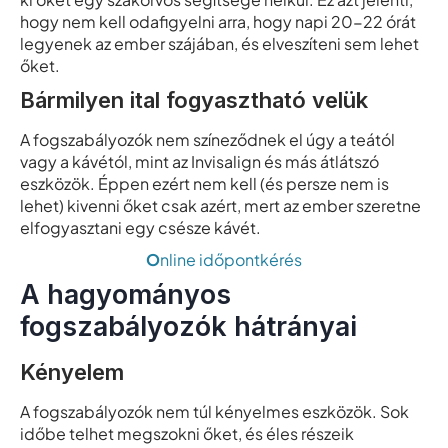
hogy nem kell odafigyelni arra, hogy napi 20-22 órát
legyenek az ember szájában, és elveszíteni sem lehet
őket.
Bármilyen ital fogyasztható velük
A fogszabályozók nem színeződnek el úgy a teától
vagy a kávétól, mint az Invisalign és más átlátszó
eszközök. Éppen ezért nem kell (és persze nem is
lehet) kivenni őket csak azért, mert az ember szeretne
elfogyasztani egy csésze kávét.
O
nline időpontkérés
A hagyományos
fogszabályozók hátrányai
Kényelem
A fogszabályozók nem túl kényelmes eszközök. Sok
időbe telhet megszokni őket, és éles részeik