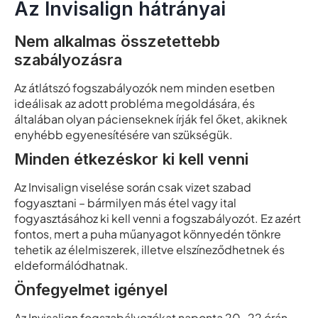
Az Invisalign hátrányai
Nem alkalmas összetettebb
szabályozásra
Az átlátszó fogszabályozók nem minden esetben
ideálisak az adott probléma megoldására, és
általában olyan pácienseknek írják fel őket, akiknek
enyhébb egyenesítésére van szükségük.
Minden étkezéskor ki kell venni
Az Invisalign viselése során csak vizet szabad
fogyasztani – bármilyen más étel vagy ital
fogyasztásához ki kell venni a fogszabályozót. Ez azért
fontos, mert a puha műanyagot könnyedén tönkre
tehetik az élelmiszerek, illetve elszíneződhetnek és
eldeformálódhatnak.
Önfegyelmet igényel
Az Invisalign fogszabályozókat naponta 20-22 órán