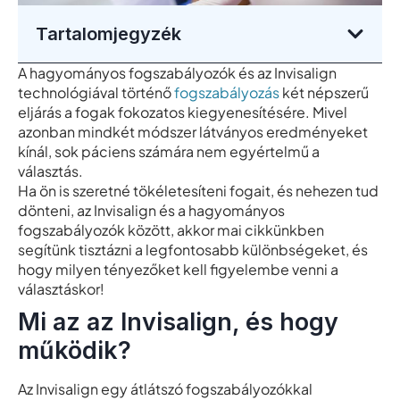
Tartalomjegyzék
A hagyományos fogszabályozók és az Invisalign
technológiával történő
fogszabályozás
két népszerű
eljárás a fogak fokozatos kiegyenesítésére. Mivel
azonban mindkét módszer látványos eredményeket
kínál, sok páciens számára nem egyértelmű a
választás.
Ha ön is szeretné tökéletesíteni fogait, és nehezen tud
dönteni, az Invisalign és a hagyományos
fogszabályozók között, akkor mai cikkünkben
segítünk tisztázni a legfontosabb különbségeket, és
hogy milyen tényezőket kell figyelembe venni a
választáskor!
Mi az az Invisalign, és hogy
működik?
Az Invisalign egy átlátszó fogszabályozókkal