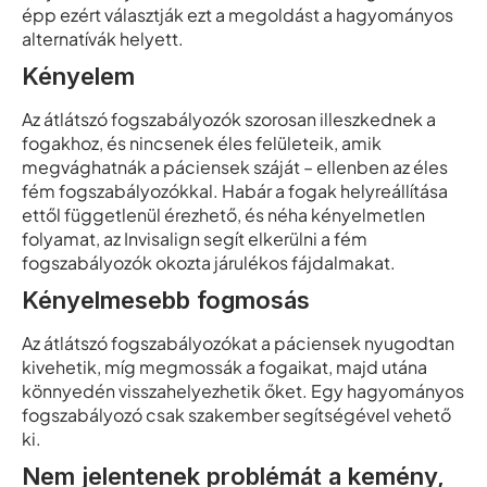
épp ezért választják ezt a megoldást a hagyományos
alternatívák helyett.
Kényelem
Az átlátszó fogszabályozók szorosan illeszkednek a
fogakhoz, és nincsenek éles felületeik, amik
megvághatnák a páciensek száját – ellenben az éles
fém fogszabályozókkal. Habár a fogak helyreállítása
ettől függetlenül érezhető, és néha kényelmetlen
folyamat, az Invisalign segít elkerülni a fém
fogszabályozók okozta járulékos fájdalmakat.
Kényelmesebb fogmosás
Az átlátszó fogszabályozókat a páciensek nyugodtan
kivehetik, míg megmossák a fogaikat, majd utána
könnyedén visszahelyezhetik őket. Egy hagyományos
fogszabályozó csak szakember segítségével vehető
ki.
Nem jelentenek problémát a kemény,