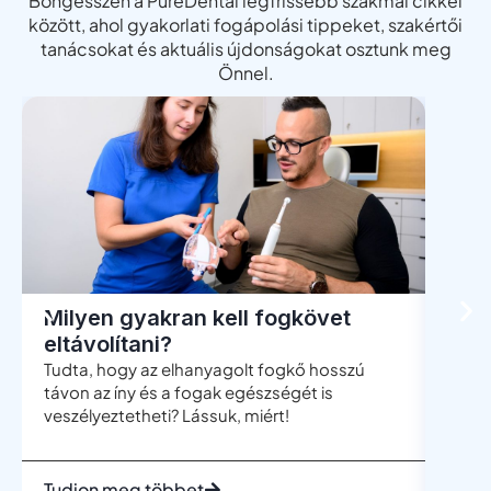
Böngésszen a PureDental legfrissebb szakmai cikkei
között, ahol gyakorlati fogápolási tippeket, szakértői
tanácsokat és aktuális újdonságokat osztunk meg
Önnel.
Milyen gyakran kell fogkövet
Men
eltávolítani?
böl
Tudta, hogy az elhanyagolt fogkő hosszú
A böl
távon az íny és a fogak egészségét is
leggy
veszélyeztetheti? Lássuk, miért!
mégis
telje
Tudjon meg többet
Tudj