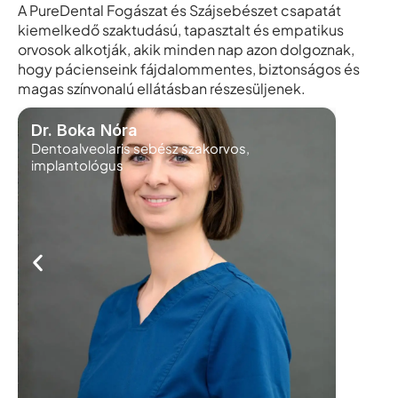
A PureDental Fogászat és Szájsebészet csapatát
kiemelkedő szaktudású, tapasztalt és empatikus
orvosok alkotják, akik minden nap azon dolgoznak,
hogy pácienseink fájdalommentes, biztonságos és
magas színvonalú ellátásban részesüljenek.
Dr. Boka Nóra
Dr. Ma
Dentoalveolaris sebész szakorvos,
Protetik
implantológus