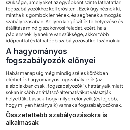
szüksége, amelyeket az egyébként szinte láthatatlan
fogszabályozókhoz kell erősíteni. Ezek úgy néznek ki,
mintha kis gombok lennének, és segítenek a mozgás
szabályozásában. Az ilyen kiegészítők felhelyezése és
átállítása mindig szakorvosi feladat, ezért, ha a
páciensnek ilyenekre van szüksége, akkor több
időponttal és láthatóbb szabályozóval kell számolnia.
A hagyományos
fogszabályozók előnyei
Habár manapság még mindig széles körökben
elérhetők hagyományos fogszabályozók (az
alábbiakban csak „fogszabályozók”), hátrányaik miatt
sokan inkább az átlátszó alternatívákat választják
helyettük. Lássuk, hogy milyen előnyeik (és lejjebb,
hogy milyen hátrányaik) vannak a fogszabályozóknak.
Összetettebb szabályozásokra is
alkalmasak