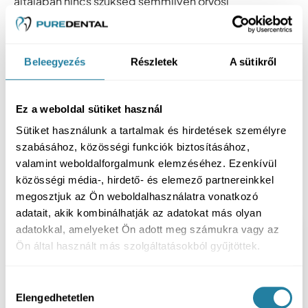
általában nincs szükség semmilyen orvosi
beavatkozásra.
Elszíneződéseket okozhat
Beleegyezés
Részletek
A sütikről
Mivel a fém és más hagyományos fogszabályozókat
átlagosan két évig kell viselni, levételük után a
páciensek fogai foltosnak tűnhetnek. Ez megfelelő
Ez a weboldal sütiket használ
fogápolási technikákkal és a kezelést követő
fogfehérítéssel
lehet ellensúlyozni.
Sütiket használunk a tartalmak és hirdetések személyre
szabásához, közösségi funkciók biztosításához,
Kérjen időpontot!
valamint weboldalforgalmunk elemzéséhez. Ezenkívül
További fogászati tudnivalók és
közösségi média-, hirdető- és elemező partnereinkkel
érdekességek
megosztjuk az Ön weboldalhasználatra vonatkozó
adatait, akik kombinálhatják az adatokat más olyan
adatokkal, amelyeket Ön adott meg számukra vagy az
Ön által használt más szolgáltatásokból gyűjtöttek.
Hozzájárulás
Elengedhetetlen
kiválasztása