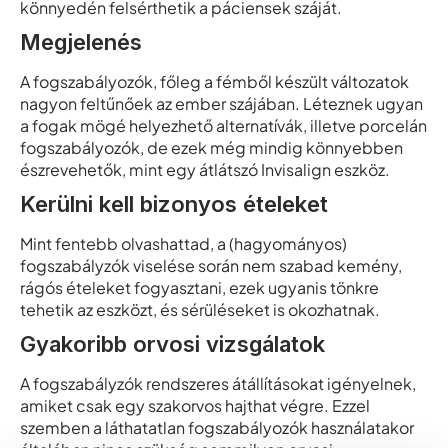
könnyedén felsérthetik a páciensek száját.
Megjelenés
A fogszabályozók, főleg a fémből készült változatok
nagyon feltűnőek az ember szájában. Léteznek ugyan
a fogak mögé helyezhető alternatívák, illetve porcelán
fogszabályozók, de ezek még mindig könnyebben
észrevehetők, mint egy átlátszó Invisalign eszköz.
Kerülni kell bizonyos ételeket
Mint fentebb olvashattad, a (hagyományos)
fogszabályzók viselése során nem szabad kemény,
rágós ételeket fogyasztani, ezek ugyanis tönkre
tehetik az eszközt, és sérüléseket is okozhatnak.
Gyakoribb orvosi vizsgálatok
A fogszabályzók rendszeres átállításokat igényelnek,
amiket csak egy szakorvos hajthat végre. Ezzel
szemben a láthatatlan fogszabályozók használatakor