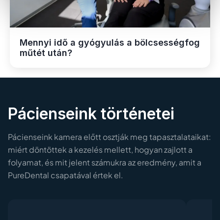
Mennyi idő a gyógyulás a bölcsességfog
műtét után?
Pácienseink történetei
Pácienseink kamera előtt osztják meg tapasztalataikat:
miért döntöttek a kezelés mellett, hogyan zajlott a
folyamat, és mit jelent számukra az eredmény, amit a
PureDental csapatával értek el.