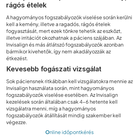
rágós ételek
A hagyományos fogszabályozók viselése során kerülni
kell a kemény, illetve a ragadós, rágós ételek
fogyasztását, mert ezek tönkre tehetik az eszközt,
illetve irritációt okozhatnak a páciens szájában. Az
Invisalign és más átlátszó fogszabályozók azonban
bármikor kivehetők, így nem akadályozzák az
étkezést.
Kevesebb fogászati vizsgálat
Sok páciensnek ritkábban kell vizsgálatokra mennie az
Invisalign használata során, mint hagyományos
fogszabályozók viselése esetében. Az Invisalign
kezelések során általában csak 4-6 hetente kell
vizsgálatra menni, míg a hagyományos
fogszabályozók átállítását mindig szakember kell
végezze.
O
nline időpontkérés