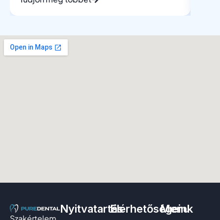
Nyitvatartás
Elérhetőségeink
Menu
Szakértelem