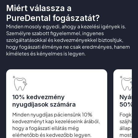
Miért válassza a
PureDental fogászatát?
Minden mosoly egyedi, ahogy a kezelési igények is.
Személyre szabott figyelemmel, ingyenes
szolgáltatásokkal és kedvezményekkel biztosítjuk,
hogy fogászati élménye ne csak eredményes, hanem
kíméletes és kényelmes is legyen.
10% kedvezmény
Nyári
nyugdíjasok számára
50% k
Minden nyugdíjas páciensünk 10%
Fogkő el
kedvezményt kap kezeléseink árából,
szájhig
hogy a fogászati ellátás még
állapot
elérhetőbb és kedvezőbb legyen.
most cs