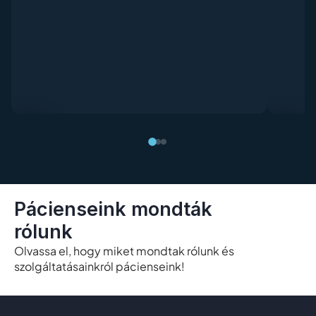
Pácienseink mondták
rólunk
Olvassa el, hogy miket mondtak rólunk és
szolgáltatásainkról pácienseink!