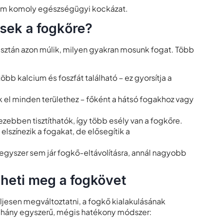
em komoly egészségügyi kockázat.
sek a fogkőre?
sztán azon múlik, milyen gyakran mosunk fogat. Több
öbb kalcium és foszfát található – ez gyorsítja a
 el minden területhez – főként a hátsó fogakhoz vagy
zebben tisztíthatók, így több esély van a fogkőre.
színezik a fogakat, de elősegítik a
te egyszer sem jár fogkő-eltávolításra, annál nagyobb
zheti meg a fogkövet
teljesen megváltoztatni, a fogkő kialakulásának
éhány egyszerű, mégis hatékony módszer: