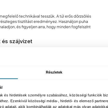
egfelelő technikával tesszük. A túl erős dörzsölés
 részleges tisztítást eredményez. Használjon puha
haladjon, és figyeljen arra, hogy minden fogfelszínt
 és szájvizet
ést gátló fogkrémek speciális összetevőket
ket), amelyek segítenek a lepedék ásványosodásának
tos, hiszen erősíti a fogzománcot. A szájvíz pedig nem
tője lehet a napi rutinnak.
Részletek
sekben marad meg – ahová a fogkefe egyszerűen nem
ál
ni az ételmaradékokat és megakadályozni a lepedék
mak és hirdetések személyre szabásához, közösségi funkciók biz
 selyem használata, próbálja ki a fogköztisztító kefét
hez. Ezenkívül közösségi média-, hirdető- és elemező partner
zó adatait, akik kombinálhatják az adatokat más olyan adatokka