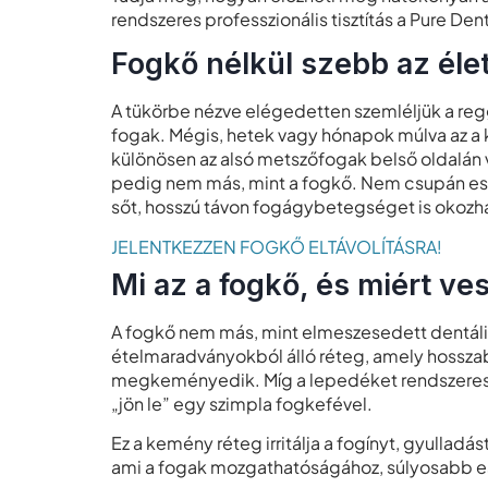
rendszeres professzionális tisztítás a Pure Dent
Fogkő nélkül szebb az élet
A tükörbe nézve elégedetten szemléljük a re
fogak. Mégis, hetek vagy hónapok múlva az a 
különösen az alsó metszőfogak belső oldalán 
pedig nem más, mint a fogkő. Nem csupán eszt
sőt, hosszú távon fogágybetegséget is okozh
JELENTKEZZEN FOGKŐ ELTÁVOLÍTÁSRA!
Mi az a fogkő, és miért ve
A fogkő nem más, mint elmeszesedett dentáli
ételmaradványokból álló réteg, amely hosszab
megkeményedik. Míg a lepedéket rendszeres f
„jön le” egy szimpla fogkefével.
Ez a kemény réteg irritálja a fogínyt, gyullad
ami a fogak mozgathatóságához, súlyosabb es