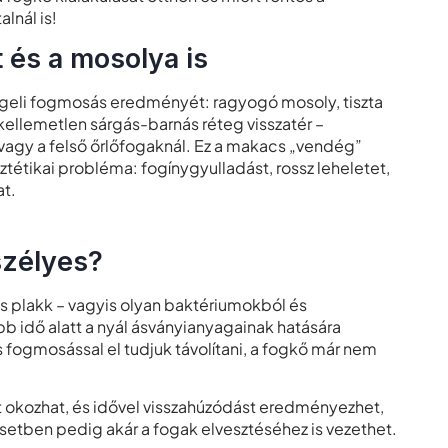
alnál is!
 és a mosolya is
ggeli fogmosás eredményét: ragyogó mosoly, tiszta
kellemetlen sárgás-barnás réteg visszatér –
vagy a felső őrlőfogaknál. Ez a makacs „vendég”
étikai probléma: fogínygyulladást, rossz leheletet,
at.
szélyes?
s plakk – vagyis olyan baktériumokból és
b idő alatt a nyál ásványianyagainak hatására
ogmosással el tudjuk távolítani, a fogkő már nem
ást okozhat, és idővel visszahúzódást eredményezhet,
etben pedig akár a fogak elvesztéséhez is vezethet.