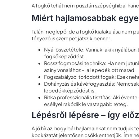
A fogkő tehát nem pusztán szépséghiba, han
Miért hajlamosabbak egye
Talán meglepő, de a fogkő kialakulása nem pu
tényező is szerepet játszik benne:
Nyál összetétele: Vannak, akik nyálában t
fogkőképződést.
Rossz fogmosási technika: Ha nem jutunk
az íny vonalához –, a lepedék ott marad.
Fogszabályzó, torlódott fogak: Ezek nehe
Dohányzás és kávéfogyasztás: Nemcsak el
lepedékképződést is.
Ritka professzionális tisztítás: Aki éven
eséllyel rakódik le vastagabb réteg.
Lépésről lépésre – így elő
A jó hír az, hogy bár hajlamainkat nem tudjuk 
kockázatát jelentősen csökkenthetjük. Íme n