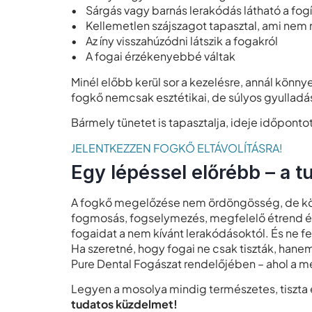
• Sárgás vagy barnás lerakódás látható a fog
• Kellemetlen szájszagot tapasztal, ami nem 
• Az íny visszahúzódni látszik a fogakról
• A fogai érzékenyebbé váltak
Minél előbb kerül sor a kezelésre, annál könnye
fogkő nemcsak esztétikai, de súlyos gyulladás
Bármely tünetet is tapasztalja, ideje időpontot
JELENTKEZZEN FOGKŐ ELTÁVOLÍTÁSRA!
Egy lépéssel előrébb – a t
A fogkő megelőzése nem ördöngösség, de köve
fogmosás, fogselymezés, megfelelő étrend és
fogaidat a nem kívánt lerakódásoktól. És ne
Ha szeretné, hogy fogai ne csak tiszták, hane
Pure Dental Fogászat rendelőjében – ahol a m
Legyen a mosolya mindig természetes, tiszta
tudatos küzdelmet!