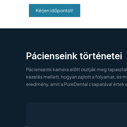
Kérjen időpontot!
Pácienseink történetei
Pácienseink kamera előtt osztják meg tapasztal
kezelés mellett, hogyan zajlott a folyamat, és m
eredmény, amit a PureDental csapatával értek e