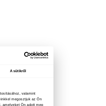
A sütikről
tosításához, valamint
einkkel megosztjuk az Ön
l, amelyeket Ön adott meg