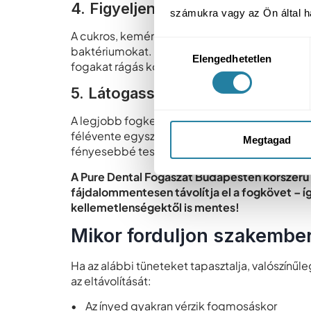
4. Figyeljen az étrendjére
számukra vagy az Ön által ha
A cukros, keményítőtartalmú ételek könnyen t
Hozzájárulás
baktériumokat. A magas rosttartalmú zöldsége
Elengedhetetlen
kiválasztása
fogakat rágás közben, serkentik a nyáltermelé
5. Látogasson rendszeresen min
A legjobb fogkefével és a legjobb szándékkal 
félévente egyszer beiktasson egy professzioná
Megtagad
fényesebbé teszi a fogait, hanem megelőzi a 
A Pure Dental Fogászat Budapesten korszerű
fájdalommentesen távolítja el a fogkövet – 
kellemetlenségektől is mentes!
Mikor forduljon szakembe
Ha az alábbi tüneteket tapasztalja, valószínű
az eltávolítását:
• Az ínyed gyakran vérzik fogmosáskor