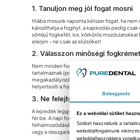
1. Tanuljon meg jól fogat mosni
Hiába mosunk naponta kétszer fogat, ha nem m
károsíthatja a fogínyt, a kapkodás pedig csak
sörtéjű fogkefét, kis, körkörös mozdulatokkal 
elérjen – ne csak az elülsőket!
2. Válasszon minőségi fogkrémet
Nem minden fogkrém ugyanaz. A fogkőképződ
tartalmaznak (például pirofoszfátot vagy cin
megakadályozásában. A fluorid tartalom is fon
helyettesíti a fogmosást, de hatékony kiegészí
Beleegyezés
3. Ne felejtsen el fogselymezni
A lepedék leggyakrabban a fogak közötti ré
Ez a weboldal sütiket haszn
fér be. A napi fogselymezés segít eltávolíta
Sütiket használunk a tartal
felhalmozódását. Ha nehezére esik a klasszikus
weboldalforgalmunk elemzésé
vagy a vízsugaras szájzuhanyt.
weboldalhasználatra vonatko