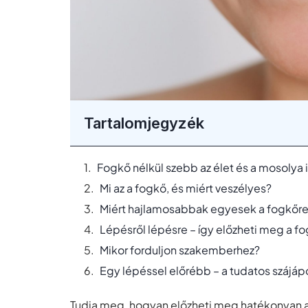
Tartalomjegyzék
Fogkő nélkül szebb az élet és a mosolya 
Mi az a fogkő, és miért veszélyes?
Miért hajlamosabbak egyesek a fogkőr
Lépésről lépésre – így előzheti meg a f
Mikor forduljon szakemberhez?
Egy lépéssel előrébb – a tudatos szájáp
Tudja meg, hogyan előzheti meg hatékonyan a 