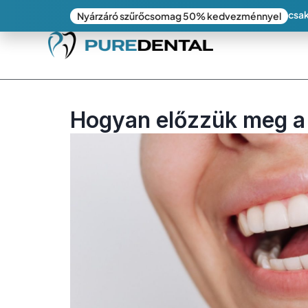
csak
Nyárzáró szűrőcsomag 50% kedvezménnyel
Hogyan előzzük meg a