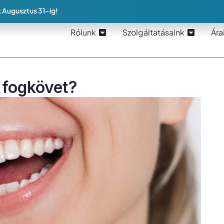
 Augusztus 31-ig!
Rólunk
Szolgáltatásaink
Ára
 fogkövet?