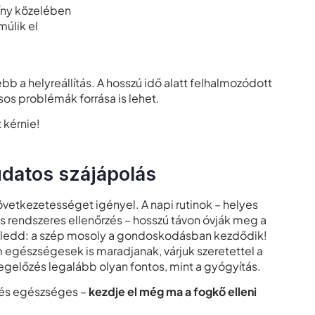
íny közelében
múlik el
bb a helyreállítás. A hosszú idő alatt felhalmozódott
os problémák forrása is lehet.
 kérnie!
udatos szájápolás
tkezetességet igényel. A napi rutinok – helyes
 rendszeres ellenőrzés – hosszú távon óvják meg a
 feledd: a szép mosoly a gondoskodásban kezdődik!
m egészségesek is maradjanak, várjuk szeretettel a
egelőzés legalább olyan fontos, mint a gyógyítás.
 és egészséges –
kezdje el még ma a fogkő elleni