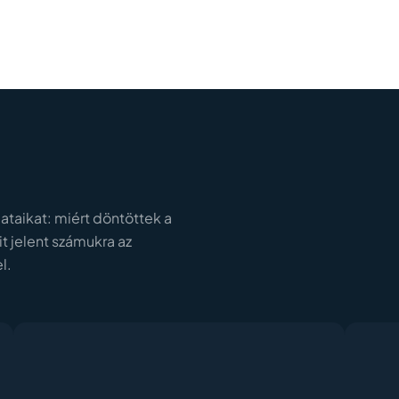
ataikat: miért döntöttek a
it jelent számukra az
l.