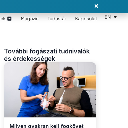
EN
DE
ink
Magazin
Tudástár
Kapcsolat
További fogászati tudnivalók
és érdekességek
Milyen gyakran kell fogkövet