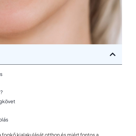
is
e?
ogkövet
olás
fogkő kialakulását otthon és miért fontos a