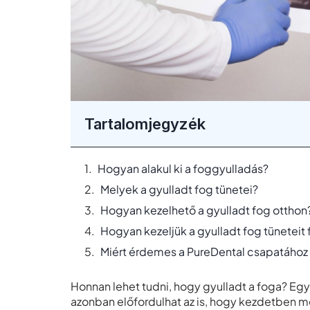
Tartalomjegyzék
Hogyan alakul ki a foggyulladás?
Melyek a gyulladt fog tünetei?
Hogyan kezelhető a gyulladt fog otthon
Hogyan kezeljük a gyulladt fog tüneteit
Miért érdemes a PureDental csapatához f
Honnan lehet tudni, hogy gyulladt a foga? Egy
azonban előfordulhat az is, hogy kezdetben m