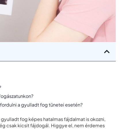
?
 fogászatunkon?
ordulni a gyulladt fog tünetei esetén?
 gyulladt fog képes hatalmas fájdalmat is okozni,
ég csak kicsit fájdogál. Higgye el, nem érdemes