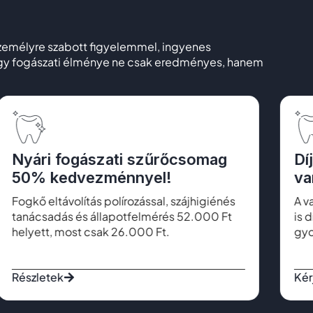
Személyre szabott figyelemmel, ingyenes
hogy fogászati élménye ne csak eredményes, hanem
Nyári fogászati szűrőcsomag
Dí
50% kedvezménnyel!
va
Fogkő eltávolítás polírozással, szájhigiénés
A v
tanácsadás és állapotfelmérés 52.000 Ft
is 
helyett, most csak 26.000 Ft.
gyo
Részletek
Kér