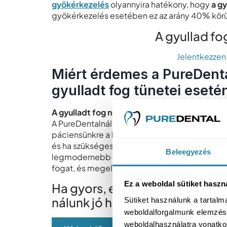
gyökérkezelés
olyannyira hatékony, hogy
a g
gyökérkezelés esetében ez az arány 40% körül
A gyullad fo
Jelentkezzen
Miért érdemes a PureDenta
gyulladt fog tünetei eseté
A gyulladt fog nem tűr halasztást
– és mi pont
A PureDentalnál nemcsak
korszerű eszközökk
páciensünkre a legnagyobb figyelmet és türelm
és ha szükséges,
már az első alkalommal enyhí
Beleegyezés
legmodernebb gyökérkezelési és fertőtleníté
fogat, és megelőzzék a további szövődménye
Ez a weboldal sütiket haszn
Ha gyors, empatikus és szakmai
nálunk jó helyen jár!
Sütiket használunk a tartal
weboldalforgalmunk elemzésé
weboldalhasználatra vonatko