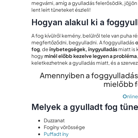
megvárni, amíg a gyulladás felerősödik, jöjjön
lent leírt tüneteket észleli!
Hogyan alakul ki a foggyu
A fog kívülről kemény, belülről tele van puha 
megfertőződni, begyulladni. A foggyulladás
o
fog
, de
ínybetegségek, ínygyulladás
miatt is 
hogy
minél előbb kezelve legyen a probléma
keletkezhetnek a gyulladás miatt, és a szerve
Amennyiben a foggyulladás t
mielőbb 
O
nlin
Melyek a gyulladt fog tüne
Duzzanat
Fogíny vörössége
Puffadt íny