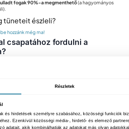
yulladt fogak 90%-a megmenthető
(a hagyományos
i).
g tüneteit észleli?
 be hozzánk még ma!
l csapatához fordulni a
n?
osan tudjuk, milyen fájdalmas és ijesztő tud lenni.
el dolgozunk
, hanem
odafigyeléssel
is: minden
et fordítjuk. A kezelést
alapos vizsgálattal kezdjük
,
tjük a fájdalmat
. Tapasztalt fogorvosaink a
Részletek
si eljárásokat alkalmazzák, hogy megmentsék a
ket.
ál
lag felkészült ellátást keres,
mak és hirdetések személyre szabásához, közösségi funkciók biz
hez. Ezenkívül közösségi média-, hirdető- és elemező partner
zó adatait, akik kombinálhatják az adatokat más olyan adatokka