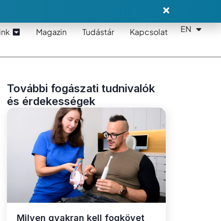
EN
DE
ink
Magazin
Tudástár
Kapcsolat
További fogászati tudnivalók
és érdekességek
Milyen gyakran kell fogkövet