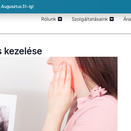
 Augusztus 31-ig!
Rólunk
Szolgáltatásaink
Ára
s kezelése