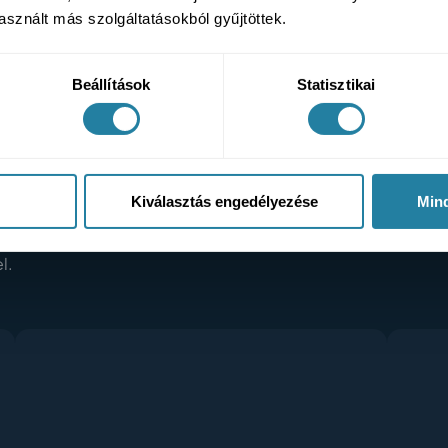
sznált más szolgáltatásokból gyűjtöttek.
Beállítások
Statisztikai
Kiválasztás engedélyezése
Min
ataikat: miért döntöttek a
it jelent számukra az
l.