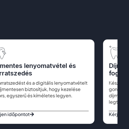
jmentes lenyomatvétel és
Díjmen
rratszedés
fogszí
arratszedést és a digitális lenyomatvételt
Készülő 
díjmentesen biztosítjuk, hogy kezelése
gondosság
rs, egyszerű és kíméletes legyen.
díjmentes
legtermé
jen időpontot
Kérjen i