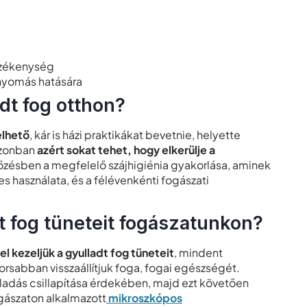
rzékenység
 nyomás hatására
dt fog otthon?
elhető
, kár is házi praktikákat bevetnie, helyette
Azonban
azért sokat tehet, hogy elkerülje a
lőzésben a megfelelő szájhigiénia gyakorlása, aminek
s használata, és a félévenkénti fogászati
t fog tüneteit fogászatunkon?
kezeljük a gyulladt fog tüneteit
, mindent
sabban visszaállítjuk foga, fogai egészségét.
lladás csillapítása érdekében, majd ezt követően
gászaton alkalmazott
mikroszkópos