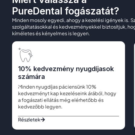
PureDental fogászatát?
Minden mosoly egyedi, ahogy a kezelési igények is. 
szolgáltatásokkal és kedvezményekkel biztosítjuk, 
kíméletes és kényelmes is legyen.
10% kedvezmény nyugdíjasok
számára
Minden nyugdíjas páciensünk 10%
kedvezményt kap kezeléseink árából, hogy
a fogászati ellátás még elérhetőbb és
kedvezőbb legyen.
Részletek