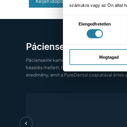
Kérjen időpontot!
számukra vagy az Ön által ha
Hozzájárulás
Elengedhetetlen
kiválasztása
Pácienseink történetei
Megtagad
Pácienseink kamera előtt osztják meg tapasztal
kezelés mellett, hogyan zajlott a folyamat, és m
eredmény, amit a PureDental csapatával értek e