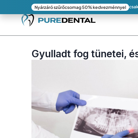
csak
Nyárzáró szűrőcsomag 50% kedvezménnyel
Gyulladt fog tünetei, é