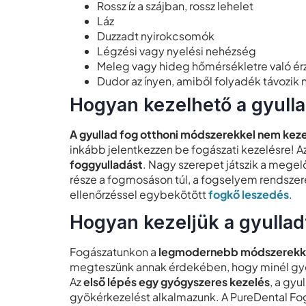
Rossz íz a szájban, rossz lehelet
Láz
Duzzadt nyirokcsomók
Légzési vagy nyelési nehézség
Meleg vagy hideg hőmérsékletre való é
Dudor az ínyen, amiből folyadék távozik
Hogyan kezelhető a gyulla
A gyullad fog otthoni módszerekkel nem kez
inkább jelentkezzen be fogászati kezelésre! 
foggyulladást
. Nagy szerepet játszik a mege
része a fogmosáson túl, a fogselyem rendszere
ellenőrzéssel egybekötött
fogkő leszedés
.
Hogyan kezeljük a gyullad
Fogászatunkon a
legmodernebb módszerekkel 
megteszünk annak érdekében, hogy minél gyor
Az
első lépés egy gyógyszeres kezelés
, a gyu
gyökérkezelést alkalmazunk. A PureDental Fo