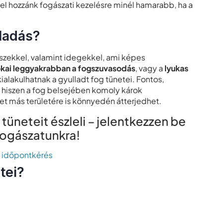
 el hozzánk fogászati kezelésre minél hamarabb, ha a
lladás?
részekkel, valamint idegekkel, ami képes
kai leggyakrabban a fogszuvasodás
, vagy a
lyukas
kialakulhatnak a gyulladt fog tünetei. Fontos,
, hiszen a fog belsejében komoly károk
zet más területére is könnyedén átterjedhet.
üneteit észleli – jelentkezzen be
fogászatunkra!
e időpontkérés
tei?