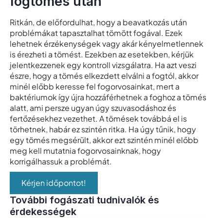
fogtömés után
Ritkán, de előfordulhat, hogy a beavatkozás után
problémákat tapasztalhat tömött fogával. Ezek
lehetnek érzékenységek vagy akár kényelmetlennek
is érezheti a tömést. Ezekben az esetekben, kérjük
jelentkezzenek egy kontroll vizsgálatra. Ha azt veszi
észre, hogy a tömés elkezdett elválni a fogtól, akkor
minél előbb keresse fel fogorvosainkat, mert a
baktériumok így újra hozzáférhetnek a foghoz a tömés
alatt, ami persze ugyan úgy szuvasodáshoz és
fertőzésekhez vezethet. A tömések továbbá el is
törhetnek, habár ez szintén ritka. Ha úgy tűnik, hogy
egy tömés megsérült, akkor ezt szintén minél előbb
meg kell mutatnia fogorvosainknak, hogy
korrigálhassuk a problémát.
Kérjen időpontot!
További fogászati tudnivalók és
érdekességek