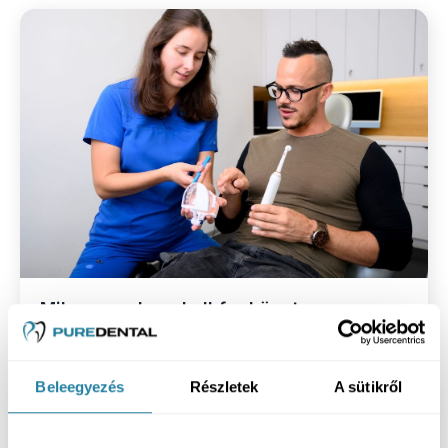
Milyen gyakran kell fogkövet
eltávolítani?
Beleegyezés
Részletek
A sütikről