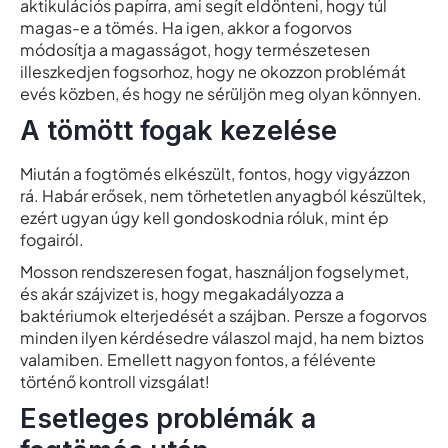
aktikulációs papírra, ami segít eldönteni, hogy túl
magas-e a tömés. Ha igen, akkor a fogorvos
módosítja a magasságot, hogy természetesen
illeszkedjen fogsorhoz, hogy ne okozzon problémát
evés közben, és hogy ne sérüljön meg olyan könnyen.
A tömött fogak kezelése
Miután a fogtömés elkészült, fontos, hogy vigyázzon
rá. Habár erősek, nem törhetetlen anyagból készültek,
ezért ugyan úgy kell gondoskodnia róluk, mint ép
fogairól.
Mosson rendszeresen fogat, használjon fogselymet,
és akár szájvizet is, hogy megakadályozza a
baktériumok elterjedését a szájban. Persze a fogorvos
minden ilyen kérdésedre válaszol majd, ha nem biztos
valamiben. Emellett nagyon fontos, a félévente
történő kontroll vizsgálat!
Esetleges problémák a