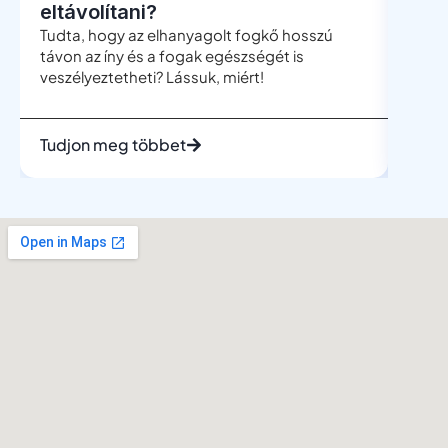
eltávolítani?
böl
Tudta, hogy az elhanyagolt fogkő hosszú
A böl
távon az íny és a fogak egészségét is
leggy
veszélyeztetheti? Lássuk, miért!
mégis
telje
Tudjon meg többet
Tudj