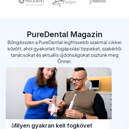
PureDental Magazin
Böngésszen a PureDental legfrissebb szakmai cikkei
között, ahol gyakorlati fogápolási tippeket, szakértői
tanácsokat és aktuális újdonságokat osztunk meg
Önnel.
Milyen gyakran kell fogkövet
Men