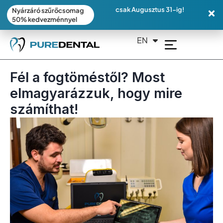
csak Augusztus 31-ig!
Nyárzáró szűrőcsomag
50% kedvezménnyel
EN
DE
Fél a fogtöméstől? Most
elmagyarázzuk, hogy mire
számíthat!