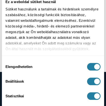
Ez a weboldal sütiket használ
Sütiket használunk a tartalmak és hirdetések személyre
szabásához, közösségi funkciók biztosításához,
valamint weboldalforgalmunk elemzéséhez. Ezenkívül
közösségi média-, hirdető- és elemező partnereinkkel
megosztjuk az Ön weboldalhasználatra vonatkozó
adatait, akik kombinálhatják az adatokat más olyan
adatokkal, amelyeket Ön adott meg számukra vagy az
Ön által használt más szolgáltatásokból gyűjtöttek.
Mennyi idő a gyógyulás a bölcsességfog
műtét után?
Hozzájárulás
Elengedhetetlen
kiválasztása
Beállítások
Pácienseink történetei
Statisztikai
Pácienseink kamera előtt osztják meg tapasztalataikat: