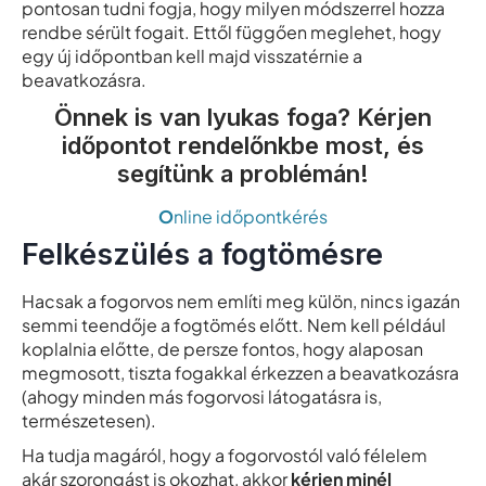
pontosan tudni fogja, hogy milyen módszerrel hozza
rendbe sérült fogait. Ettől függően meglehet, hogy
egy új időpontban kell majd visszatérnie a
beavatkozásra.
Önnek is van lyukas foga? Kérjen
időpontot rendelőnkbe most, és
segítünk a problémán!
O
nline időpontkérés
Felkészülés a fogtömésre
Hacsak a fogorvos nem említi meg külön, nincs igazán
semmi teendője a fogtömés előtt. Nem kell például
koplalnia előtte, de persze fontos, hogy alaposan
megmosott, tiszta fogakkal érkezzen a beavatkozásra
(ahogy minden más fogorvosi látogatásra is,
természetesen).
Ha tudja magáról, hogy a fogorvostól való félelem
akár szorongást is okozhat, akkor
kérjen minél