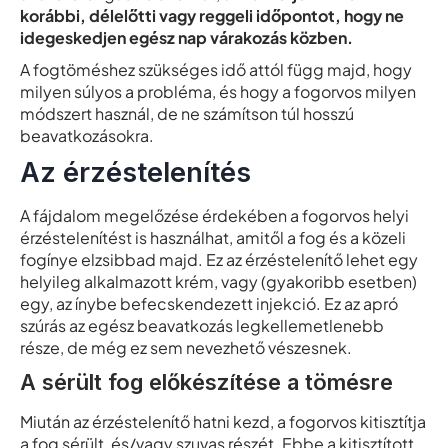
korábbi, délelőtti vagy reggeli időpontot, hogy ne
idegeskedjen egész nap várakozás közben.
A fogtöméshez szükséges idő attól függ majd, hogy
milyen súlyos a probléma, és hogy a fogorvos milyen
módszert használ, de ne számítson túl hosszú
beavatkozásokra.
Az érzéstelenítés
A fájdalom megelőzése érdekében a fogorvos helyi
érzéstelenítést is használhat, amitől a fog és a közeli
fogínye elzsibbad majd. Ez az érzéstelenítő lehet egy
helyileg alkalmazott krém, vagy (gyakoribb esetben)
egy, az ínybe befecskendezett injekció. Ez az apró
szúrás az egész beavatkozás legkellemetlenebb
része, de még ez sem nevezhető vészesnek.
A sérült fog előkészítése a tömésre
Miután az érzéstelenítő hatni kezd, a fogorvos kitisztítja
a fog sérült, és/vagy szuvas részét. Ebbe a kitisztított