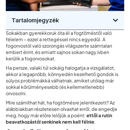
Tartalomjegyzék
Sokakban gyerekkoruk óta él a fogtöméstől való
félelem – ezzel a rettegéssel nincs egyedül. A
fogorvostól való szorongás világszerte számtalan
embert érint, és emiatt sajnos sokan nagy ívben
kerülik a fogorvosokat.
Ha persze, valaki túl sokáig halogatja a vizsgálatot,
akkor a legapróbb, könnyedén kezelhető gondok is
súlyos problémákká válhatnak, amiket utólag már
sokkal körülményesebb (és kellemetlenebb)
orvosolni.
Mire számíthat hát, ha fogtömésre jelentkezett? Az
alábbiakban részletesen olvashat erről, de engedje
meg, hogy már előre lelőjük a poént:
ettől a rutin
beavatkozástól senkinek nem kell félnie
.