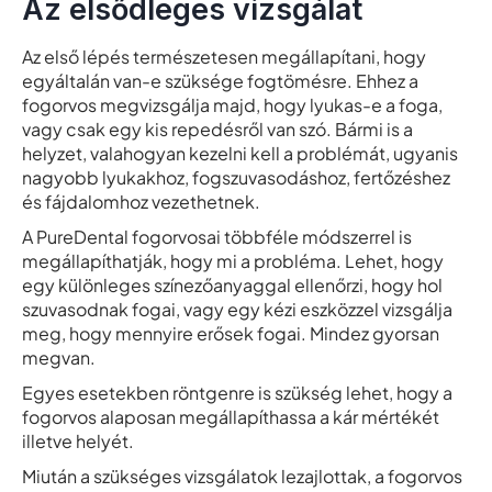
Az elsődleges vizsgálat
Az első lépés természetesen megállapítani, hogy
egyáltalán van-e szüksége fogtömésre. Ehhez a
fogorvos megvizsgálja majd, hogy lyukas-e a foga,
vagy csak egy kis repedésről van szó. Bármi is a
helyzet, valahogyan kezelni kell a problémát, ugyanis
nagyobb lyukakhoz, fogszuvasodáshoz, fertőzéshez
és fájdalomhoz vezethetnek.
A PureDental fogorvosai többféle módszerrel is
megállapíthatják, hogy mi a probléma. Lehet, hogy
egy különleges színezőanyaggal ellenőrzi, hogy hol
szuvasodnak fogai, vagy egy kézi eszközzel vizsgálja
meg, hogy mennyire erősek fogai. Mindez gyorsan
megvan.
Egyes esetekben röntgenre is szükség lehet, hogy a
fogorvos alaposan megállapíthassa a kár mértékét
illetve helyét.
Miután a szükséges vizsgálatok lezajlottak, a fogorvos