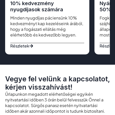
10% kedvezmény
Nyári
nyugdíjasok számára
50% k
Minden nyugdíjas páciensünk 10%
Fogkő el
kedvezményt kap kezeléseink árából,
szájhig
hogy a fogászati ellátás még
állapot
elérhetőbb és kedvezőbb legyen.
most cs
Részletek
Részlet
Vegye fel velünk a kapcsolatot,
kérjen visszahívást!
Űrlapunkon megadott elérhetőségei egyikén
nyitvatartási időben 3 órán belül felvesszük Önnel a
kapcsolatot. Sürgős panasz esetén nyitvatartási
időben akár azonnali időpontot is tudunk biztosítani.