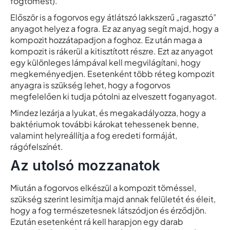
fogtömést).
Először is a fogorvos egy átlátszó lakkszerű „ragasztó”
anyagot helyez a fogra. Ez az anyag segít majd, hogy a
kompozit hozzátapadjon a foghoz. Ez után maga a
kompozit is rákerül a kitisztított részre. Ezt az anyagot
egy különleges lámpával kell megvilágítani, hogy
megkeményedjen. Esetenként több réteg kompozit
anyagra is szükség lehet, hogy a fogorvos
megfelelően ki tudja pótolni az elveszett foganyagot.
Mindez lezárja a lyukat, és megakadályozza, hogy a
baktériumok további károkat tehessenek benne,
valamint helyreállítja a fog eredeti formáját,
rágófelszínét.
Az utolsó mozzanatok
Miután a fogorvos elkészül a kompozit töméssel,
szükség szerint lesimítja majd annak felületét és éleit,
hogy a fog természetesnek látszódjon és érződjön.
Ezután esetenként rá kell harapjon egy darab