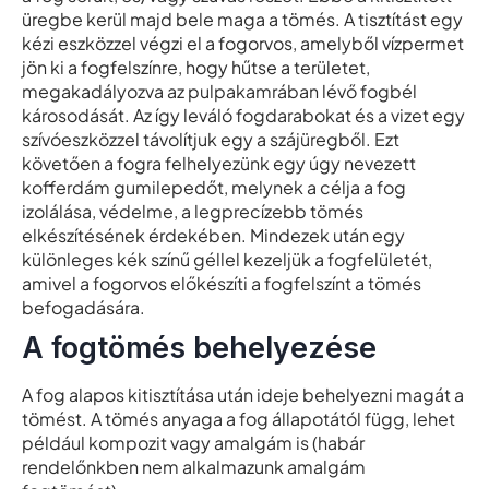
üregbe kerül majd bele maga a tömés. A tisztítást egy
kézi eszközzel végzi el a fogorvos, amelyből vízpermet
jön ki a fogfelszínre, hogy hűtse a területet,
megakadályozva az pulpakamrában lévő fogbél
károsodását. Az így leváló fogdarabokat és a vizet egy
szívóeszközzel távolítjuk egy a szájüregből. Ezt
követően a fogra felhelyezünk egy úgy nevezett
kofferdám gumilepedőt, melynek a célja a fog
izolálása, védelme, a legprecízebb tömés
elkészítésének érdekében. Mindezek után egy
különleges kék színű géllel kezeljük a fogfelületét,
amivel a fogorvos előkészíti a fogfelszínt a tömés
befogadására.
A fogtömés behelyezése
A fog alapos kitisztítása után ideje behelyezni magát a
tömést. A tömés anyaga a fog állapotától függ, lehet
például kompozit vagy amalgám is (habár
rendelőnkben nem alkalmazunk amalgám