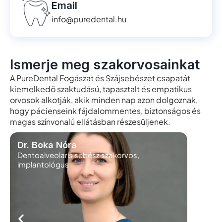
Email
info@puredental.hu
Ismerje meg szakorvosainkat
A PureDental Fogászat és Szájsebészet csapatát
kiemelkedő szaktudású, tapasztalt és empatikus
orvosok alkotják, akik minden nap azon dolgoznak,
hogy pácienseink fájdalommentes, biztonságos és
magas színvonalú ellátásban részesüljenek.
Dr. Boka Nóra
Dr. Ma
Dentoalveolaris sebész szakorvos,
Protetik
implantológus