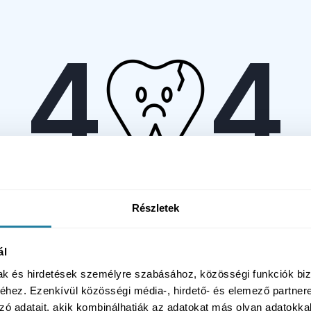
4
4
A keresett oldal nem található
Részletek
solat
ál
mak és hirdetések személyre szabásához, közösségi funkciók biz
hez. Ezenkívül közösségi média-, hirdető- és elemező partner
zó adatait, akik kombinálhatják az adatokat más olyan adatokka