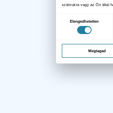
számukra vagy az Ön által ha
Hozzájárulás
Elengedhetetlen
kiválasztása
Megtagad