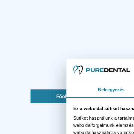
Beleegyezés
Főoldal
Kapc
Ez a weboldal sütiket haszn
Sütiket használunk a tartal
weboldalforgalmunk elemzésé
weboldalhasználatra vonatko