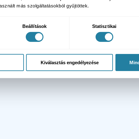
sznált más szolgáltatásokból gyűjtöttek.
Beállítások
Statisztikai
Kiválasztás engedélyezése
Min