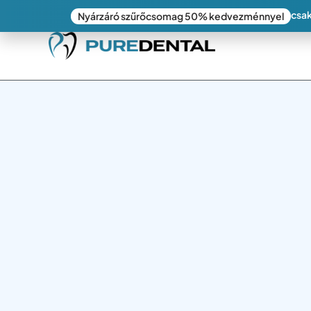
csak
Nyárzáró szűrőcsomag 50% kedvezménnyel