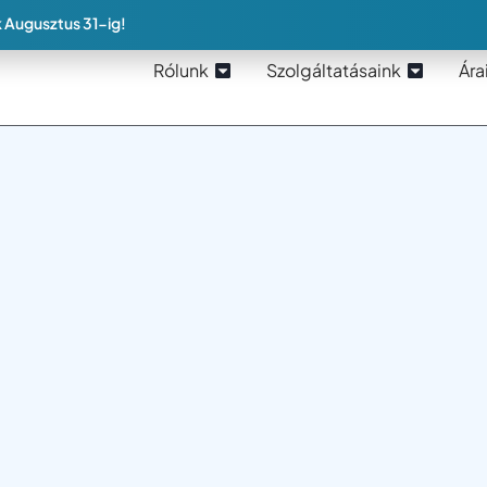
 Augusztus 31-ig!
Rólunk
Szolgáltatásaink
Ára