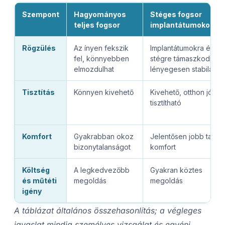
Szempont
Hagyományos
Stéges fogsor
teljes fogsor
implantátumokon
Rögzülés
Az ínyen fekszik
Implantátumokra és
fel, könnyebben
stégre támaszkodik,
elmozdulhat
lényegesen stabilabb
Tisztítás
Könnyen kivehető
Kivehető, otthon jól
tisztítható
Komfort
Gyakrabban okoz
Jelentősen jobb tartás
bizonytalanságot
komfort
Költség
A legkedvezőbb
Gyakran köztes
és műtéti
megoldás
megoldás
igény
A táblázat általános összehasonlítás; a végleges
javaslat mindig személyes vizsgálat és egyéni