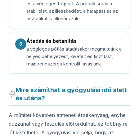
és a végleges fogsort. A próbák során a
stabilitást, az illeszkedést, a harapást és az
esztétikát is ellenőrizzük.
Átadás és betanítás
6
a végleges pótlás átadásakor megmutatjuk a
helyes behelyezést, kivételt és tisztítást,
majd rendszeres kontrollt javaslunk.
Mire számíthat a gyógyulási idő alatt
és utána?
A műtétet követően átmeneti érzékenység, enyhe
duzzanat vagy feszülés előfordulhat, ez többnyire
jól kezelhető. A gyógyulási idő célja, hogy az