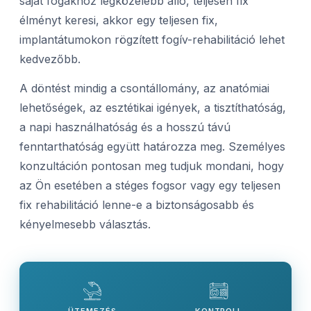
saját fogakhoz legközelebb álló, teljesen fix
élményt keresi, akkor egy teljesen fix,
implantátumokon rögzített fogív-rehabilitáció lehet
kedvezőbb.
A döntést mindig a csontállomány, az anatómiai
lehetőségek, az esztétikai igények, a tisztíthatóság,
a napi használhatóság és a hosszú távú
fenntarthatóság együtt határozza meg. Személyes
konzultáción pontosan meg tudjuk mondani, hogy
az Ön esetében a stéges fogsor vagy egy teljesen
fix rehabilitáció lenne-e a biztonságosabb és
kényelmesebb választás.
ÜTEMEZÉS
KONTROLL