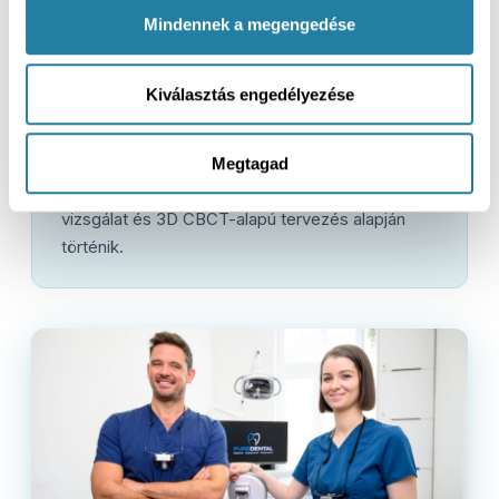
stabilitást tud adni, de a végső terv mindig
Mindennek a megengedése
egyéni.
A megoldás különösen jó lehet akkor, ha Ön több
Kiválasztás engedélyezése
biztonságot szeretne, de nem feltétlenül teljesen
fix fogpótlást keres.
PureDental • A végleges kezelési javaslat
Megtagad
minden esetben személyes konzultáció, klinikai
vizsgálat és 3D CBCT-alapú tervezés alapján
történik.