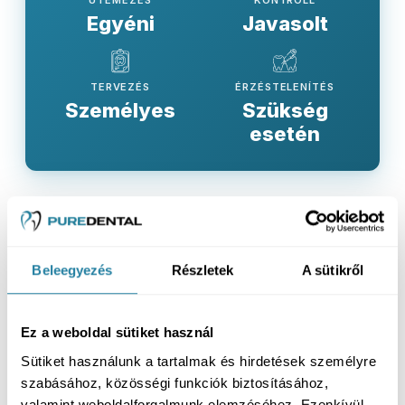
Egyéni
Javasolt
TERVEZÉS
ÉRZÉSTELENÍTÉS
Személyes
Szükség
esetén
Gyakran ismételt kérdések
Beleegyezés
Részletek
A sütikről
Mi az a stéges fogsor?
Kinek lehet jó választás?
Ez a weboldal sütiket használ
Sütiket használunk a tartalmak és hirdetések személyre
Miért stabilabb, mint a hagyományos
szabásához, közösségi funkciók biztosításához,
teljes fogsor?
valamint weboldalforgalmunk elemzéséhez. Ezenkívül