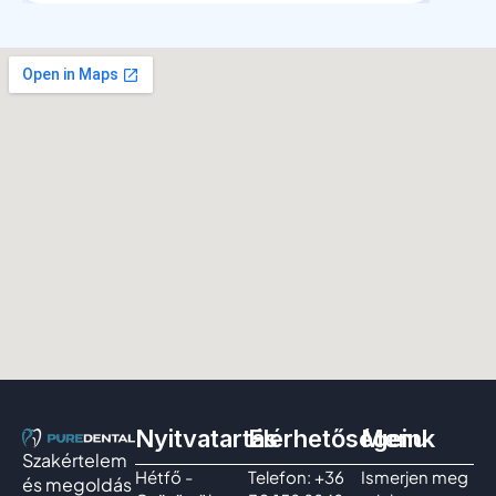
Nyitvatartás
Elérhetőségeink
Menu
Szakértelem
Hétfő -
Telefon: +36
Ismerjen meg
és megoldás