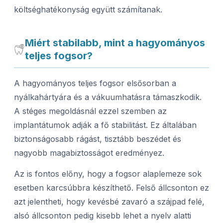
költséghatékonyság együtt számítanak.
Miért stabilabb, mint a hagyományos
teljes fogsor?
A hagyományos teljes fogsor elsősorban a
nyálkahártyára és a vákuumhatásra támaszkodik.
A stéges megoldásnál ezzel szemben az
implantátumok adják a fő stabilitást. Ez általában
biztonságosabb rágást, tisztább beszédet és
nagyobb magabiztosságot eredményez.
Az is fontos előny, hogy a fogsor alaplemeze sok
esetben karcsúbbra készíthető. Felső állcsonton ez
azt jelentheti, hogy kevésbé zavaró a szájpad felé,
alsó állcsonton pedig kisebb lehet a nyelv alatti