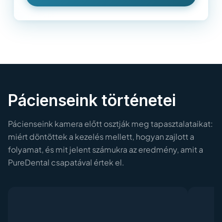
Pácienseink történetei
Pácienseink kamera előtt osztják meg tapasztalataikat:
miért döntöttek a kezelés mellett, hogyan zajlott a
folyamat, és mit jelent számukra az eredmény, amit a
PureDental csapatával értek el.