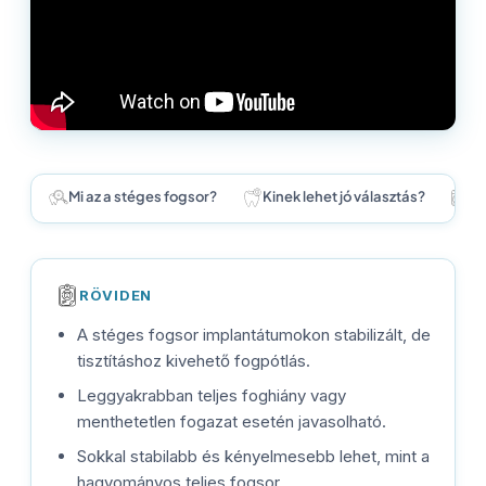
Mi az a stéges fogsor?
Kinek lehet jó választás?
Mi
RÖVIDEN
A stéges fogsor implantátumokon stabilizált, de
tisztításhoz kivehető fogpótlás.
Leggyakrabban teljes foghiány vagy
menthetetlen fogazat esetén javasolható.
Sokkal stabilabb és kényelmesebb lehet, mint a
hagyományos teljes fogsor.