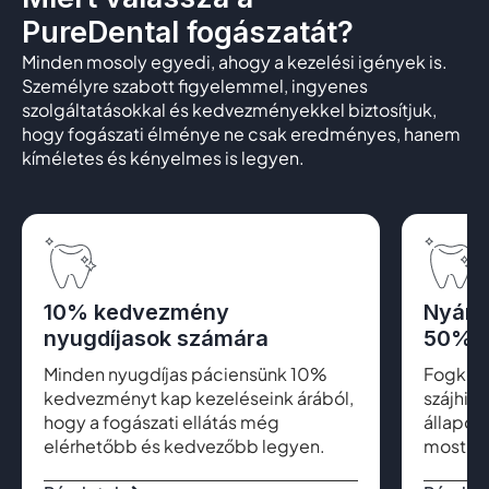
PureDental fogászatát?
Minden mosoly egyedi, ahogy a kezelési igények is.
Személyre szabott figyelemmel, ingyenes
szolgáltatásokkal és kedvezményekkel biztosítjuk,
hogy fogászati élménye ne csak eredményes, hanem
kíméletes és kényelmes is legyen.
10% kedvezmény
Nyári
nyugdíjasok számára
50% k
Minden nyugdíjas páciensünk 10%
Fogkő el
kedvezményt kap kezeléseink árából,
szájhig
hogy a fogászati ellátás még
állapot
elérhetőbb és kedvezőbb legyen.
most cs