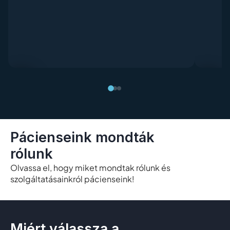
Pácienseink mondták
rólunk
Olvassa el, hogy miket mondtak rólunk és
szolgáltatásainkról pácienseink!
Miért válassza a