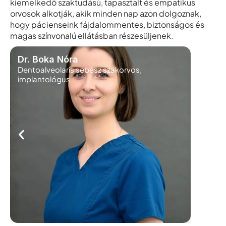
kiemelkedő szaktudású, tapasztalt és empatikus
orvosok alkotják, akik minden nap azon dolgoznak,
hogy pácienseink fájdalommentes, biztonságos és
magas színvonalú ellátásban részesüljenek.
Dr. Boka Nóra
Dr. Ma
Dentoalveolaris sebész szakorvos,
Protetik
implantológus