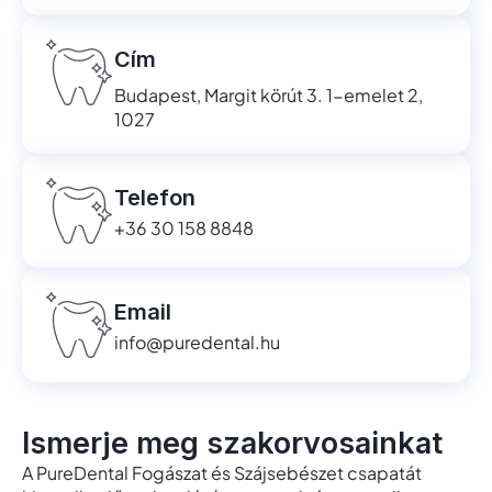
Cím
Budapest, Margit körút 3. 1-emelet 2,
1027
Telefon
+36 30 158 8848
Email
info@puredental.hu
Ismerje meg szakorvosainkat
A PureDental Fogászat és Szájsebészet csapatát