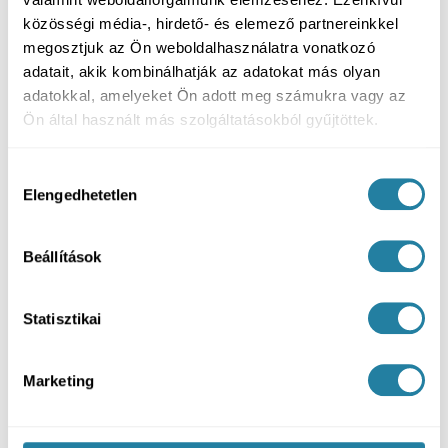
közösségi média-, hirdető- és elemező partnereinkkel
Hogyan zajlik a kezelés?
megosztjuk az Ön weboldalhasználatra vonatkozó
adatait, akik kombinálhatják az adatokat más olyan
adatokkal, amelyeket Ön adott meg számukra vagy az
Mire számíthat a gyógyulási idő alatt és
utána?
Ön által használt más szolgáltatásokból gyűjtöttek.
Hozzájárulás
Elengedhetetlen
kiválasztása
Összefoglalás
Beállítások
A stéges fogsor implantátumokon stabilabb és
kényelmesebb lehet, mint a hagyományos teljes
Statisztikai
fogsor.
A pótlás viselés közben biztonságosan tart, de
Marketing
tisztításhoz a páciens ki tudja venni.
Gyakran már néhány implantátum is jelentős