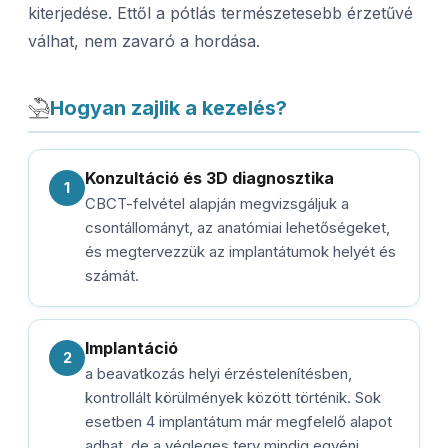
kiterjedése. Ettől a pótlás természetesebb érzetűvé
válhat, nem zavaró a hordása.
Hogyan zajlik a kezelés?
Konzultáció és 3D diagnosztika
1
CBCT-felvétel alapján megvizsgáljuk a
csontállományt, az anatómiai lehetőségeket,
és megtervezzük az implantátumok helyét és
számát.
Implantáció
2
a beavatkozás helyi érzéstelenítésben,
kontrollált körülmények között történik. Sok
esetben 4 implantátum már megfelelő alapot
adhat, de a végleges terv mindig egyéni.