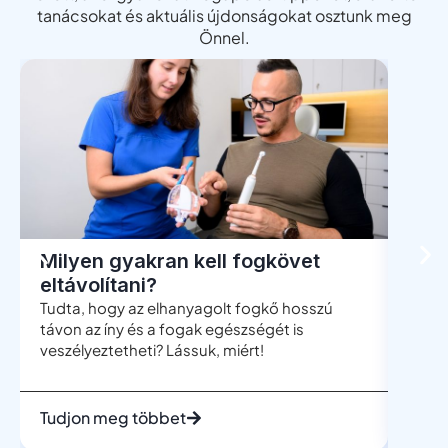
tanácsokat és aktuális újdonságokat osztunk meg
Önnel.
Milyen gyakran kell fogkövet
Men
eltávolítani?
böl
Tudta, hogy az elhanyagolt fogkő hosszú
A böl
távon az íny és a fogak egészségét is
leggy
veszélyeztetheti? Lássuk, miért!
mégis
telje
Tudjon meg többet
Tudj