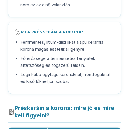
nem ez az első választás.
MI A PRÉSKERÁMIA KORONA?
Fémmentes, lítium-diszilikát alapú kerámia
korona magas esztétikai igényre.
Fő erőssége a természetes fényjáték,
áttetszőség és fogszerű felszín.
Leginkább egytagú koronáknál, frontfogaknál
és kisőrlőknél jön szóba.
Préskerámia korona: mire jó és mire
kell figyelni?