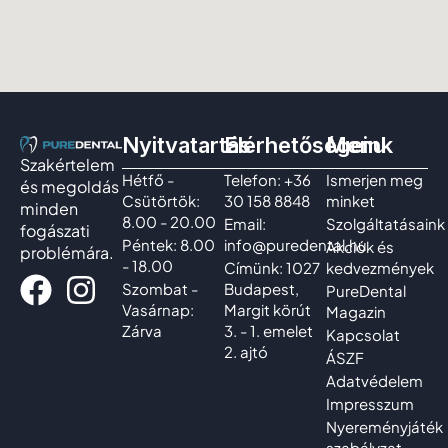
Nyitvatartás
Elérhetőségeink
Menu
Szakértelem
Hétfő -
Telefon: +36
Ismerjen meg
és megoldás
Csütörtök:
30 158 8848
minket
minden
8.00 - 20.00
Email:
Szolgáltatásaink
fogászati
Péntek: 8.00
info@puredental.hu
Akciók és
problémára.
- 18.00
Címünk: 1027
kedvezmények
Szombat -
Budapest,
PureDental
Vasárnap:
Margit körút
Magazin
Zárva
3. - 1. emelet
Kapcsolat
2. ajtó
ÁSZF
Adatvédelem
Impresszum
Nyereményjáték
szabályzat