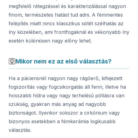
megfelelő rétegzéssel és karakterizálással nagyon
finom, természetes hatást tud adni. A fémmentes
felépítés miatt nincs klasszikus sötét szélhatás az
íny közelében, ami frontfogaknál és vékonyabb íny
esetén különösen nagy előny lehet.
Mikor nem ez az első választás?
Ha a páciensnél nagyon nagy rágóerő, kifejezett
fogszorítás vagy fogcsikorgatás áll fenn, illetve ha
hosszabb hídra vagy nagy terhelésű pótlásra van
szükség, gyakran más anyag ad nagyobb
biztonságot. Ilyenkor sokszor a cirkónium vagy
bizonyos esetekben a fémkerámia logikusabb
választás.