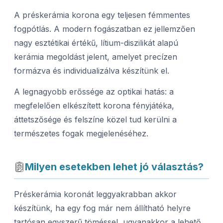
A préskerámia korona egy teljesen fémmentes
fogpótlás. A modern fogászatban ez jellemzően
nagy esztétikai értékű, lítium-diszilikát alapú
kerámia megoldást jelent, amelyet precízen
formázva és individualizálva készítünk el.
A legnagyobb erőssége az optikai hatás: a
megfelelően elkészített korona fényjátéka,
áttetszősége és felszíne közel tud kerülni a
természetes fogak megjelenéséhez.
Milyen esetekben lehet jó választás?
Préskerámia koronát leggyakrabban akkor
készítünk, ha egy fog már nem állítható helyre
tartósan egyszerű töméssel, ugyanakkor a lehető