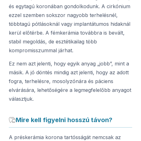
és egytagú koronában gondolkodunk. A cirkónium
ezzel szemben sokszor nagyobb terhelésnél,
többtagú pótlásoknál vagy implantátumos hidaknál
kerül előtérbe. A fémkerámia továbbra is bevált,
stabil megoldás, de esztétikailag több
kompromisszummal járhat.
Ez nem azt jelenti, hogy egyik anyag „jobb”, mint a
másik. A jó döntés mindig azt jelenti, hogy az adott
fogra, terhelésre, mosolyzónára és páciens
elvárására, lehetőségére a legmegfelelőbb anyagot
választjuk.
Mire kell figyelni hosszú távon?
A préskerámia korona tartósságát nemcsak az