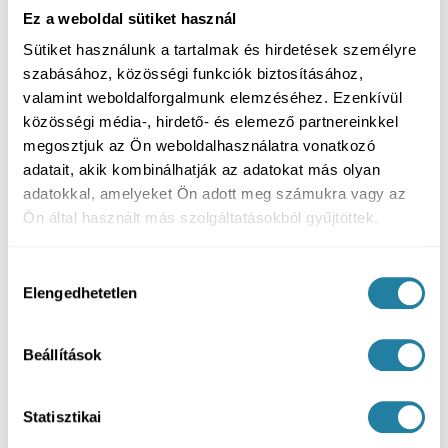
Ez a weboldal sütiket használ
Sütiket használunk a tartalmak és hirdetések személyre
Összefoglalás
szabásához, közösségi funkciók biztosításához,
A préskerámia korona az egyik legszebb,
valamint weboldalforgalmunk elemzéséhez. Ezenkívül
legtermészetesebb hatású, fémmentes
közösségi média-, hirdető- és elemező partnereinkkel
fogpótlási lehetőség. Különösen akkor jó
megosztjuk az Ön weboldalhasználatra vonatkozó
választás, ha egytagú koronában gondolkodunk,
adatait, akik kombinálhatják az adatokat más olyan
magas esztétikai elvárások mellett.
adatokkal, amelyeket Ön adott meg számukra vagy az
Ön által használt más szolgáltatásokból gyűjtöttek.
A legjobb megoldást azonban nem önmagában
az anyag neve dönti el, hanem az, hogy az adott
Hozzájárulás
fog, harapás és terhelés szempontjából mi ad
Elengedhetetlen
kiválasztása
hosszú távon is kiszámítható eredményt.
PureDental • A végleges javaslat minden
Beállítások
esetben személyes vizsgálat és a funkcionális-
esztétikai szempontok együttes mérlegelése
alapján történik.
Statisztikai