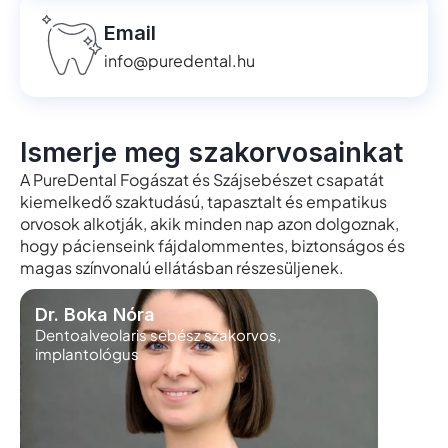
Email
info@puredental.hu
Ismerje meg szakorvosainkat
A PureDental Fogászat és Szájsebészet csapatát
kiemelkedő szaktudású, tapasztalt és empatikus
orvosok alkotják, akik minden nap azon dolgoznak,
hogy pácienseink fájdalommentes, biztonságos és
magas színvonalú ellátásban részesüljenek.
Dr. Boka Nóra
Dr. Ma
Dentoalveolaris sebész szakorvos,
Protetik
implantológus