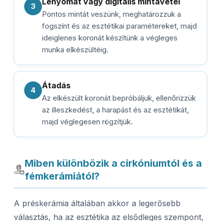
Lenyomat vagy digitális mintavétel
3
Pontos mintát veszünk, meghatározzuk a
fogszínt és az esztétikai paramétereket, majd
ideiglenes koronát készítünk a végleges
munka elkészültéig.
Átadás
4
Az elkészült koronát bepróbáljuk, ellenőrizzük
az illeszkedést, a harapást és az esztétikát,
majd véglegesen rögzítjük.
Miben különbözik a cirkóniumtól és a
fémkerámiától?
A préskerámia általában akkor a legerősebb
választás, ha az esztétika az elsődleges szempont,