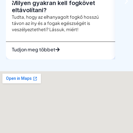
Milyen gyakran kell fogkövet
Men
eltávolítani?
böl
Tudta, hogy az elhanyagolt fogkő hosszú
A böl
távon az íny és a fogak egészségét is
leggy
veszélyeztetheti? Lássuk, miért!
mégis
telje
Tudjon meg többet
Tudj