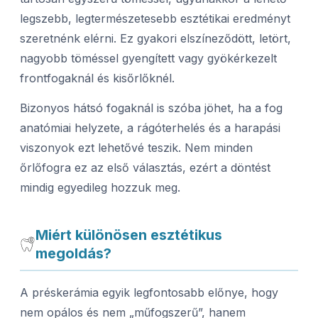
legszebb, legtermészetesebb esztétikai eredményt
szeretnénk elérni. Ez gyakori elszíneződött, letört,
nagyobb töméssel gyengített vagy gyökérkezelt
frontfogaknál és kisőrlőknél.
Bizonyos hátsó fogaknál is szóba jöhet, ha a fog
anatómiai helyzete, a rágóterhelés és a harapási
viszonyok ezt lehetővé teszik. Nem minden
őrlőfogra ez az első választás, ezért a döntést
mindig egyedileg hozzuk meg.
Miért különösen esztétikus
megoldás?
A préskerámia egyik legfontosabb előnye, hogy
nem opálos és nem „műfogszerű”, hanem