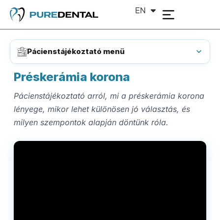
EN
DE
Pácienstájékoztató menü
Préskerámia korona
Pácienstájékoztató arról, mi a préskerámia korona
lényege, mikor lehet különösen jó választás, és
milyen szempontok alapján döntünk róla.