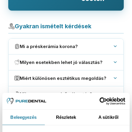
Gyakran ismételt kérdések
Mi a préskerámia korona?
Milyen esetekben lehet jó választás?
Miért különösen esztétikus megoldás?
Mikor nem ez az első választás?
Hogyan zajlik a kezelés?
Beleegyezés
Részletek
A sütikről