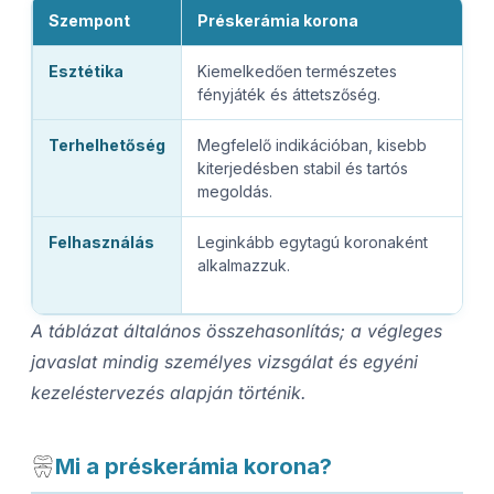
Szempont
Préskerámia korona
M
Esztétika
Kiemelkedően természetes
F
fényjáték és áttetszőség.
i
Terhelhetőség
Megfelelő indikációban, kisebb
N
kiterjedésben stabil és tartós
n
megoldás.
Felhasználás
Leginkább egytagú koronaként
H
alkalmazzuk.
p
k
A táblázat általános összehasonlítás; a végleges
javaslat mindig személyes vizsgálat és egyéni
kezeléstervezés alapján történik.
Mi a préskerámia korona?