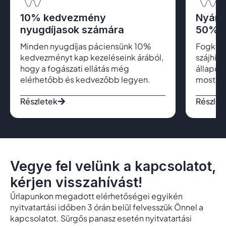
10% kedvezmény
Nyári
nyugdíjasok számára
50% k
Minden nyugdíjas páciensünk 10%
Fogkő el
kedvezményt kap kezeléseink árából,
szájhig
hogy a fogászati ellátás még
állapot
elérhetőbb és kedvezőbb legyen.
most cs
Részletek
Részlet
Vegye fel velünk a kapcsolatot,
kérjen visszahívást!
Űrlapunkon megadott elérhetőségei egyikén
nyitvatartási időben 3 órán belül felvesszük Önnel a
kapcsolatot. Sürgős panasz esetén nyitvatartási