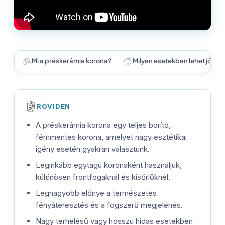
Mi a préskerámia korona?
Milyen esetekben lehet jó vál
RÖVIDEN
A préskerámia korona egy teljes borító,
fémmentes korona, amelyet nagy esztétikai
igény esetén gyakran választunk.
Leginkább egytagú koronaként használjuk,
különösen frontfogaknál és kisőrlőknél.
Legnagyobb előnye a természetes
fényáteresztés és a fogszerű megjelenés.
Nagy terhelésű vagy hosszú hidas esetekben