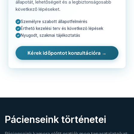
állapotát, lehetőségeit és a legbiztonságosabb
következő lépéseket.
Személyre szabott állapotfelmérés
✓
Érthető kezelési terv és következő lépések
✓
Nyugodt, szakmai tájékoztatás
✓
Kérek időpontot konzultációra →
Pácienseink történetei
Pácienseink kamera előtt osztják meg tapasztalataikat: