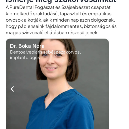
A PureDental Fogászat és Szájsebészet csapatát
kiemelkedő szaktudású, tapasztalt és empatikus
orvosok alkotják, akik minden nap azon dolgoznak,
hogy pácienseink fájdalommentes, biztonságos és
magas színvonalú ellátásban részesüljenek.
Dr. Boka Nóra
Dr. Ma
Dentoalveolaris sebész szakorvos,
Protetik
implantológus