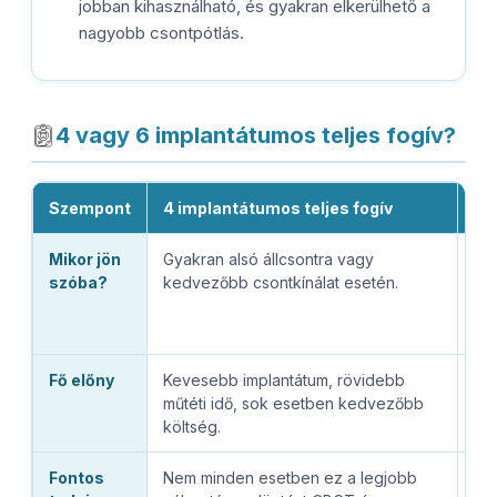
jobban kihasználható, és gyakran elkerülhető a
nagyobb csontpótlás.
4 vagy 6 implantátumos teljes fogív?
Szempont
4 implantátumos teljes fogív
6 
Mikor jön
Gyakran alsó állcsontra vagy
Na
szóba?
kedvezőbb csontkínálat esetén.
cso
me
elő
Fő előny
Kevesebb implantátum, rövidebb
Na
műtéti idő, sok esetben kedvezőbb
ese
költség.
Fontos
Nem minden esetben ez a legjobb
A p