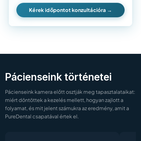
Kérek időpontot konzultációra →
Pácienseink történetei
Pácienseink kamera előtt osztják meg tapasztalataikat:
miért döntöttek a kezelés mellett, hogyan zajlott a
folyamat, és mit jelent számukra az eredmény, amit a
PureDental csapatával értek el.