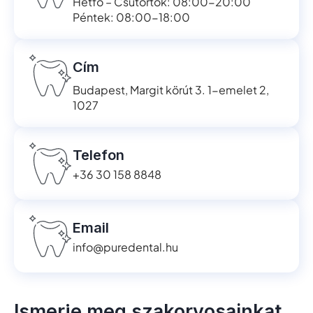
Hétfő – Csütörtök: 08:00-20:00
Péntek: 08:00-18:00
Cím
Budapest, Margit körút 3. 1-emelet 2,
1027
Telefon
+36 30 158 8848
Email
info@puredental.hu
Ismerje meg szakorvosainkat