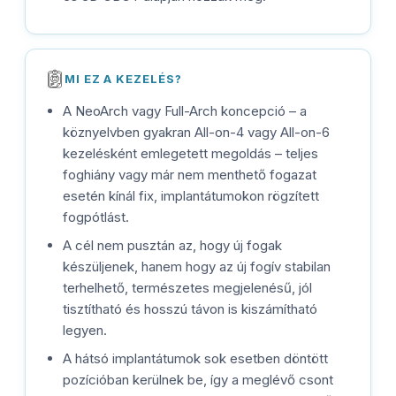
MI EZ A KEZELÉS?
A NeoArch vagy Full-Arch koncepció – a
köznyelvben gyakran All-on-4 vagy All-on-6
kezelésként emlegetett megoldás – teljes
foghiány vagy már nem menthető fogazat
esetén kínál fix, implantátumokon rögzített
fogpótlást.
A cél nem pusztán az, hogy új fogak
készüljenek, hanem hogy az új fogív stabilan
terhelhető, természetes megjelenésű, jól
tisztítható és hosszú távon is kiszámítható
legyen.
A hátsó implantátumok sok esetben döntött
pozícióban kerülnek be, így a meglévő csont