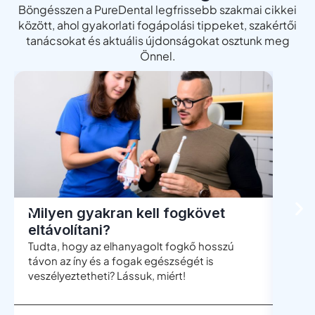
Böngésszen a PureDental legfrissebb szakmai cikkei
között, ahol gyakorlati fogápolási tippeket, szakértői
tanácsokat és aktuális újdonságokat osztunk meg
Önnel.
Milyen gyakran kell fogkövet
Men
eltávolítani?
böl
Tudta, hogy az elhanyagolt fogkő hosszú
A böl
távon az íny és a fogak egészségét is
leggy
veszélyeztetheti? Lássuk, miért!
mégis
telje