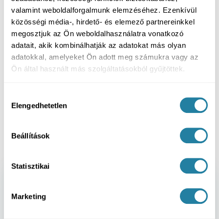
valamint weboldalforgalmunk elemzéséhez. Ezenkívül
közösségi média-, hirdető- és elemező partnereinkkel
megosztjuk az Ön weboldalhasználatra vonatkozó
Összefoglalás
adatait, akik kombinálhatják az adatokat más olyan
A NeoArch / Full-Arch kezelés célja, hogy teljes
adatokkal, amelyeket Ön adott meg számukra vagy az
foghiány vagy menthetetlen fogazat esetén fix,
Ön által használt más szolgáltatásokból gyűjtöttek.
stabil és természetes hatású új fogívet adjunk.
Hogy Önnek a 4 vagy a 6 implantátumos
Hozzájárulás
megoldás a legjobb választás-e, azt minden
Elengedhetetlen
kiválasztása
esetben személyes konzultáció és 3D CBCT
alapján lehet felelősen eldönteni.
Beállítások
Statisztikai
Marketing