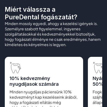
Miért válassza a
PureDental fogászatát?
Minden mosoly egyedi, ahogy a kezelési igények is.
Személyre szabott figyelemmel, ingyenes
szolgáltatásokkal és kedvezményekkel biztosítjuk,
hogy fogászati élménye ne csak eredményes, hanem
kíméletes és kényelmes is legyen.
10% kedvezmény
Nyári
nyugdíjasok számára
50% k
Minden nyugdíjas páciensünk 10%
Fogkő el
kedvezményt kap kezeléseink árából,
szájhig
hogy a fogászati ellátás még
állapot