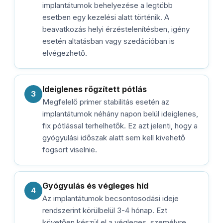
implantátumok behelyezése a legtöbb
esetben egy kezelési alatt történik. A
beavatkozás helyi érzéstelenítésben, igény
esetén altatásban vagy szedációban is
elvégezhető.
Ideiglenes rögzített pótlás
3
Megfelelő primer stabilitás esetén az
implantátumok néhány napon belül ideiglenes,
fix pótlással terhelhetők. Ez azt jelenti, hogy a
gyógyulási időszak alatt sem kell kivehető
fogsort viselnie.
Gyógyulás és végleges híd
4
Az implantátumok becsontosodási ideje
rendszerint körülbelül 3-4 hónap. Ezt
követően készül el a végleges, személyre