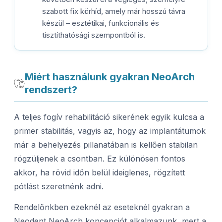
szabott fix körhíd, amely már hosszú távra
készül – esztétikai, funkcionális és
tisztíthatósági szempontból is.
Miért használunk gyakran NeoArch
rendszert?
A teljes fogív rehabilitáció sikerének egyik kulcsa a
primer stabilitás, vagyis az, hogy az implantátumok
már a behelyezés pillanatában is kellően stabilan
rögzüljenek a csontban. Ez különösen fontos
akkor, ha rövid időn belül ideiglenes, rögzített
pótlást szeretnénk adni.
Rendelőnkben ezeknél az eseteknél gyakran a
Neodent NeoArch koncepciót alkalmazunk, mert a