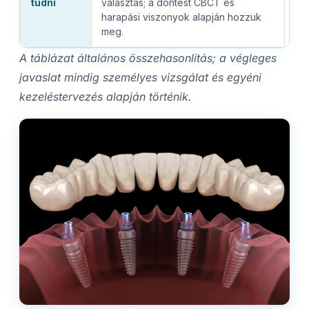
tudni
választás; a döntést CBCT és
szü
harapási viszonyok alapján hozzuk
elő
meg.
A táblázat általános összehasonlítás; a végleges
javaslat mindig személyes vizsgálat és egyéni
kezeléstervezés alapján történik.