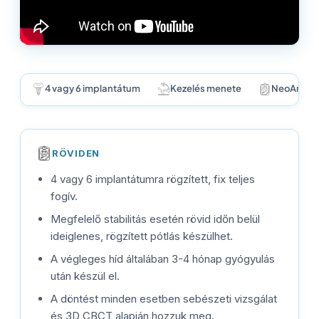
4 vagy 6 implantátum
Kezelés menete
NeoArch r
RÖVIDEN
4 vagy 6 implantátumra rögzített, fix teljes
fogív.
Megfelelő stabilitás esetén rövid időn belül
ideiglenes, rögzített pótlás készülhet.
A végleges híd általában 3-4 hónap gyógyulás
után készül el.
A döntést minden esetben sebészeti vizsgálat
és 3D CBCT alapján hozzuk meg.