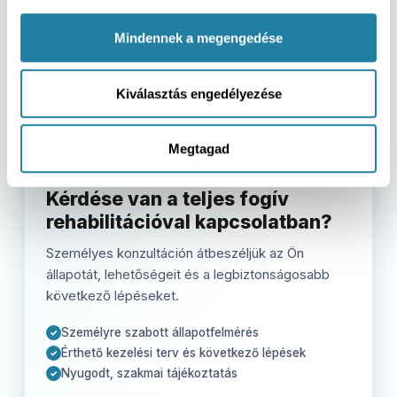
Mindennek a megengedése
Kiválasztás engedélyezése
Megtagad
SZEMÉLYES KONZULTÁCIÓ
Kérdése van a teljes fogív
rehabilitációval kapcsolatban?
Személyes konzultáción átbeszéljük az Ön
állapotát, lehetőségeit és a legbiztonságosabb
következő lépéseket.
Személyre szabott állapotfelmérés
✓
Érthető kezelési terv és következő lépések
✓
Nyugodt, szakmai tájékoztatás
✓