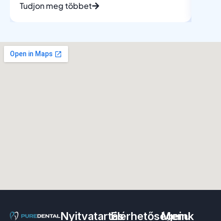
Tudjon meg többet
Tudj
Nyitvatartás
Elérhetőségeink
Menu