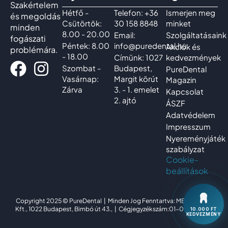
Szakértelem
Hétfő -
Telefon: +36
Ismerjen meg
és megoldás
Csütörtök:
30 158 8848
minket
minden
8.00 - 20.00
Email:
Szolgáltatásaink
fogászati
Péntek: 8.00
info@puredental.hu
Akciók és
problémára.
- 18.00
Címünk: 1027
kedvezmények
Szombat -
Budapest,
PureDental
Vasárnap:
Margit körút
Magazin
Zárva
3. - 1. emelet
Kapcsolat
2. ajtó
ÁSZF
Adatvédelem
Impresszum
Nyereményjáték
szabályzat
Cookie-
beállítások
Copyright 2025 © PureDental | Minden Jog Fenntartva: MB Dentistry
Kft., 1022 Budapest, Bimbó út 43., | Cégjegyzékszám:01-09-346396
10.000 FT
KEDVEZMÉNY