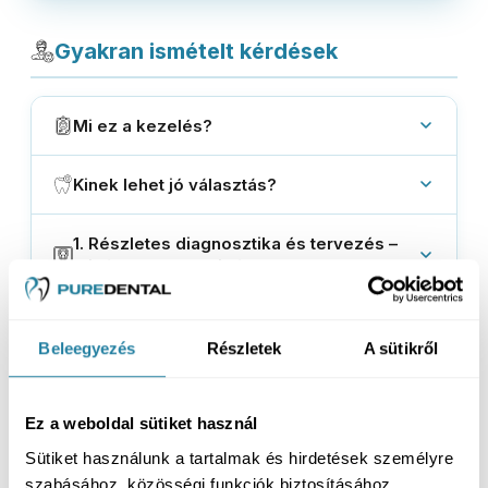
Gyakran ismételt kérdések
Mi ez a kezelés?
Kinek lehet jó választás?
1. Részletes diagnosztika és tervezés –
mit érdemes tudni róla?
2. Implantáció és szükség esetén
fogeltávolítás – mit érdemes tudni róla?
Beleegyezés
Részletek
A sütikről
3. Ideiglenes, rögzített pótlás – mit
Ez a weboldal sütiket használ
érdemes tudni róla?
Sütiket használunk a tartalmak és hirdetések személyre
szabásához, közösségi funkciók biztosításához,