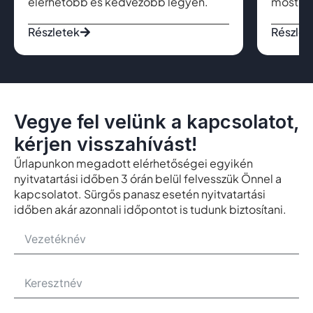
elérhetőbb és kedvezőbb legyen.
most cs
Részletek
Részlet
Vegye fel velünk a kapcsolatot,
kérjen visszahívást!
Űrlapunkon megadott elérhetőségei egyikén
nyitvatartási időben 3 órán belül felvesszük Önnel a
kapcsolatot. Sürgős panasz esetén nyitvatartási
időben akár azonnali időpontot is tudunk biztosítani.